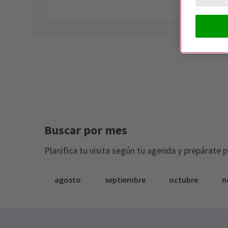
Special notes
DON CARLOS AHORA CERRADO
Buscar por mes
Planifica tu visita según tu agenda y prepárate 
agosto
septiembre
octubre
n