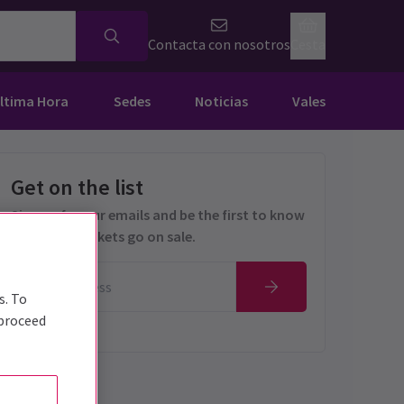
Contacta con nosotros
Cesta
Última Hora
Sedes
Noticias
Vales
Get on the list
Sign up for our emails and be the first to know
as soon as tickets go on sale.
s. To
 proceed