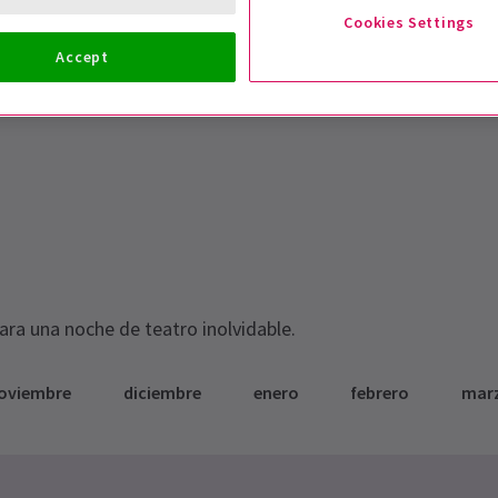
Cookies Settings
Accept
para una noche de teatro inolvidable.
oviembre
diciembre
enero
febrero
mar