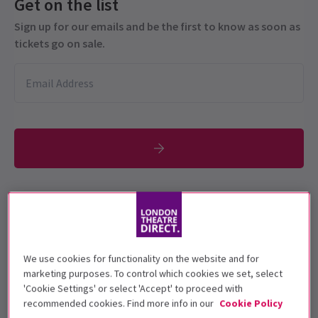
Get on the list
Sign up for our emails and be the first to know as soon as
tickets go on sale.
Esta producción se recomienda para
personas de 12+ años.
Fechas de función
We use cookies for functionality on the website and for
1 August - 8 November 2025
marketing purposes. To control which cookies we set, select
'Cookie Settings' or select 'Accept' to proceed with
@sohoplace
recommended cookies. Find more info in our
Cookie Policy