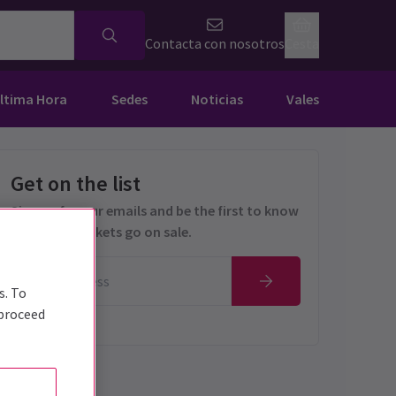
Contacta con nosotros
Cesta
Última Hora
Sedes
Noticias
Vales
Get on the list
Sign up for our emails and be the first to know
as soon as tickets go on sale.
s. To
 proceed