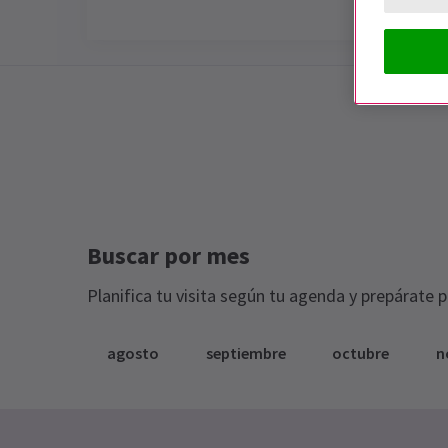
Special notes
Duración: Por confirmar
Buscar por mes
Planifica tu visita según tu agenda y prepárate 
agosto
septiembre
octubre
n