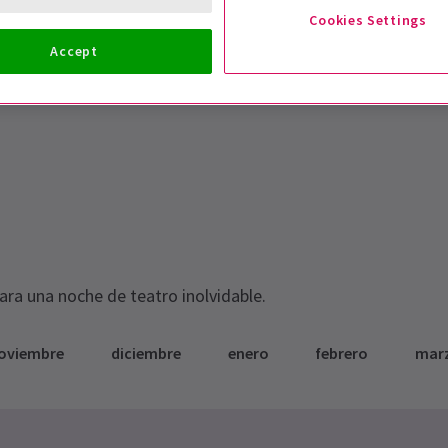
Cookies Settings
Accept
para una noche de teatro inolvidable.
oviembre
diciembre
enero
febrero
mar