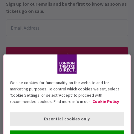
Sign up for our emails and be the first to know as soon as
tickets go on sale.
Esta producción se recomienda para
We use cookies for functionality on the website and for
personas de 14+ años
marketing purposes. To control which cookies we set, select
'Cookie Settings' or select 'Accept' to proceed with
Fechas de función
recommended cookies. Find more info in our
Cookie Policy
21 September - 23 November 2024
Gielgud Theatre
Essential cookies only
Duración: 2hrs 45mins (inc interval)