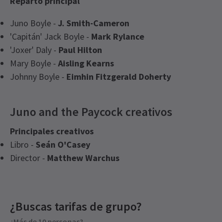
Reparto principal
Juno Boyle -
J. Smith-Cameron
'Capitán' Jack Boyle -
Mark Rylance
'Joxer' Daly -
Paul Hilton
Mary Boyle -
Aisling Kearns
Johnny Boyle -
Eimhin Fitzgerald Doherty
Juno and the Paycock creativos
Principales creativos
Libro -
Seán O'Casey
Director -
Matthew Warchus
Recent Reviews
Latest
Juno and the Paycock
News
Content
3.8
¿Buscas tarifas de grupo?
Esta actuación incluye fumar cigarrillos reales, el
102
reviews
uso de réplicas de armas y disparos.
¿Más de 10 personas?