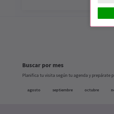
Special notes
ESTE ESPECTÁCULO ESTÁ CERRADO
Buscar por mes
Planifica tu visita según tu agenda y prepárate 
agosto
septiembre
octubre
n