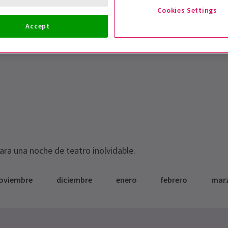
Cookies Settings
Accept
para una noche de teatro inolvidable.
oviembre
diciembre
enero
febrero
mar