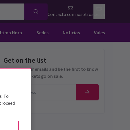
Contacta con nosotros
Cesta
Última Hora
Sedes
Noticias
Vales
Get on the list
Sign up for our emails and be the first to know
as soon as tickets go on sale.
s. To
 proceed