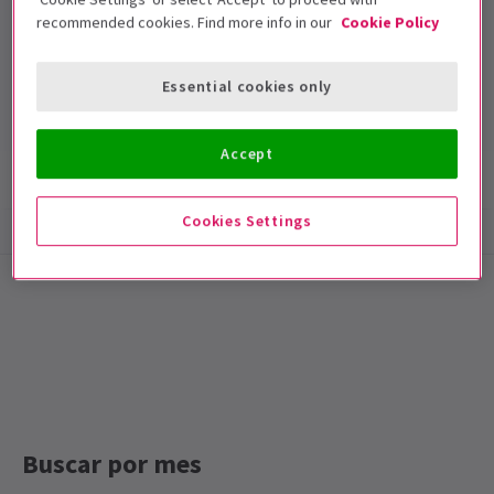
recommended cookies. Find more info in our
Cookie Policy
London Theatre
Duración: null
Essential cookies only
Incluye intervalo
Accept
Información del espectáculo
Accesibilidad
Cookies Settings
Special notes
ESTE ESPECTÁCULO ESTÁ CERRADO
Buscar por mes