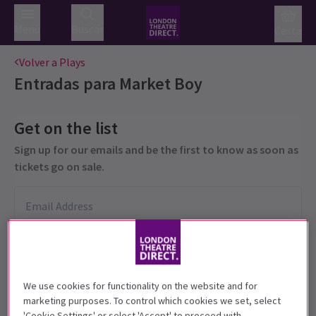
Menú
Buscar
Cesta
Volver a Plays
Entradas para
Market Boy
Get on the list
Sign up for our emails and be the first to know as soon as
tickets go on sale.
We use cookies for functionality on the website and for
marketing purposes. To control which cookies we set, select
'Cookie Settings' or select 'Accept' to proceed with