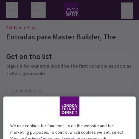
Menú
Buscar
Cesta
Volver a Plays
Entradas para
Master Builder, The
Get on the list
Sign up for our emails and be the first to know as soon as
tickets go on sale.
We use cookies for functionality on the website and for
marketing purposes. To control which cookies we set, select
'Cookie Settings' or select 'Accept' to proceed with