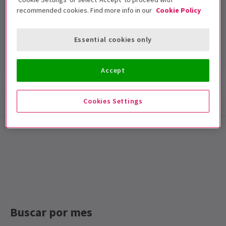
recommended cookies. Find more info in our
Cookie Policy
London Theatre
Duración: null
Essential cookies only
Incluye intervalo
Accept
Información del espectáculo
Accesibilidad
Cookies Settings
Special notes
Duración: Por confirmar
Buscar por mes