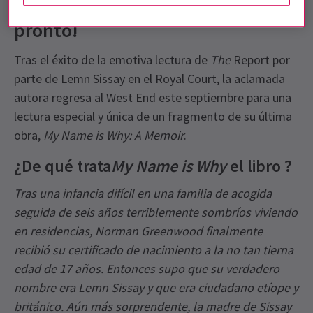
Theatre
entradas a la venta
pronto!
Tras
el éxito de la emotiva lectura de
The
Report por
parte de Lemn Sissay en el Royal Court, la aclamada
autora regresa al West End este septiembre para una
lectura especial y única de un fragmento de su última
obra,
My Name is Why: A Memoir
.
¿De qué trata
My Name is Why
el libro ?
Tras una infancia difícil en una familia de acogida
seguida de seis años terriblemente sombríos viviendo
en residencias, Norman Greenwood finalmente
recibió su certificado de nacimiento a la no tan tierna
edad de 17 años. Entonces supo que su verdadero
nombre era Lemn Sissay y que era ciudadano etíope y
británico. Aún más sorprendente, la madre de Sissay