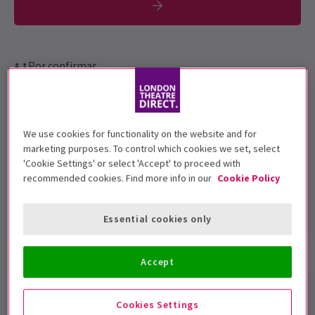
Por confirmar.
Fechas de función
3 September 2019
We use cookies for functionality on the website and for
Royal Court Theatre
marketing purposes. To control which cookies we set, select
'Cookie Settings' or select 'Accept' to proceed with
Duración: 40 minutes reading & 20 minutes
recommended cookies. Find more info in our
Cookie Policy
Q&A
Incluye intervalo
Essential cookies only
Información del espectáculo
Accept
My Name is Why
Royal Court
Cookies Settings