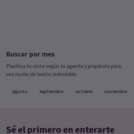
Entradas para el teatro
Entradas contemporáneas
Entradas de Edición Limitada
Royal Court Theatre Entradas
Buscar por mes
Planifica tu visita según tu agenda y prepárate para
una noche de teatro inolvidable.
agosto
septiembre
octubre
noviembre
Sé el primero en enterarte