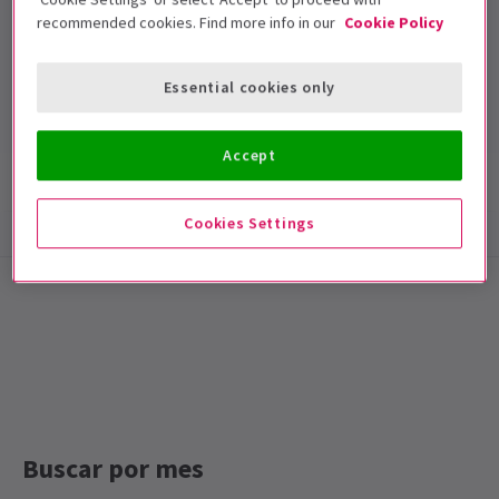
recommended cookies. Find more info in our
Cookie Policy
Garrick Theatre
Duración: null
Essential cookies only
Incluye intervalo
Accept
Información del espectáculo
Accesibilidad
Cookies Settings
Special notes
Duración: 2 horas y 30 minutos incluyendo el
intervalo
Buscar por mes