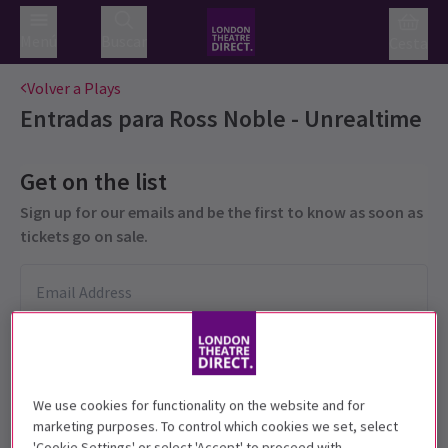
Menú
Buscar
Cesta
Volver a Plays
Entradas para
Ross Noble - Unrealtime
Get on the list
Sign up for our emails and be the first to know as soon as
tickets go on sale.
We use cookies for functionality on the website and for
marketing purposes. To control which cookies we set, select
'Cookie Settings' or select 'Accept' to proceed with