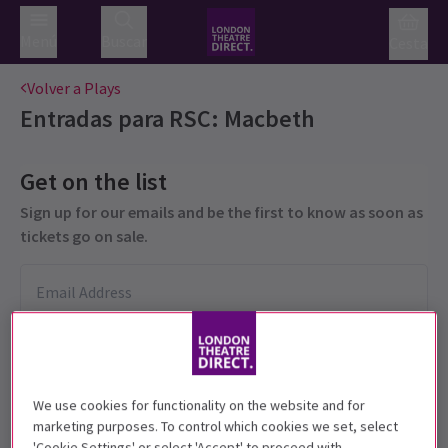
Menú
Buscar
Cesta
Volver a Plays
Entradas para
RSC: Macbeth
Get on the list
Sign up for our emails and be the first to know as soon as
tickets go on sale.
We use cookies for functionality on the website and for
marketing purposes. To control which cookies we set, select
'Cookie Settings' or select 'Accept' to proceed with