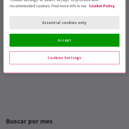
recommended cookies. Find more info in our
Cookie Policy
London Theatre
Duración: null
Essential cookies only
Incluye intervalo
Accept
Información del espectáculo
Accesibilidad
Cookies Settings
Special notes
RSC: ¡MACBETH YA ESTÁ CERRADO!
Buscar por mes