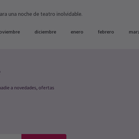
para una noche de teatro inolvidable.
oviembre
diciembre
enero
febrero
mar
e
nadie a novedades, ofertas