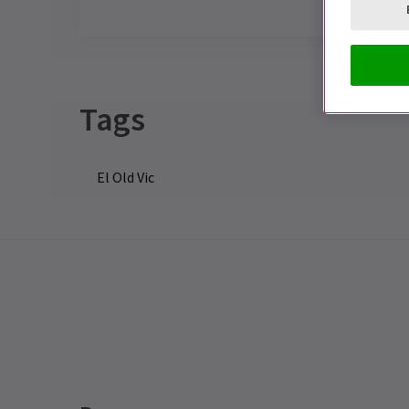
Special notes
Duración: Por confirmar
Tags
El Old Vic