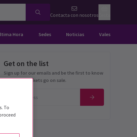
Contacta con nosotros
Cesta
Última Hora
Sedes
Noticias
Vales
Get on the list
Sign up for our emails and be the first to know
as soon as tickets go on sale.
s. To
 proceed