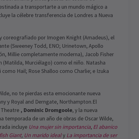
 destinada a transportarte a un mundo mágico a
ncluye la célebre transferencia de Londres a Nueva
 coreografiado por Imogen Knight (Amadeus), el
igante (Sweeney Todd, ENO; Urinetown, Apollo
rmón, Millie completamente moderna), Jacob Fisher
n (Matilda, Murciélago) como el niño. Natasha
idi como Hail; Rose Shalloo como Charlie; e Izuka
ilde, no te pierdas esta emocionante nueva
any y Royal and Derngate, Northampton.
El
e Theatre
, Dominic Dromgoole
, y la nueva
una temporada de un año de obras de Oscar Wilde,
rada incluye
Una mujer sin importancia
,
El abanico
fish Giant
,
Un marido ideal
y
La importancia de ser