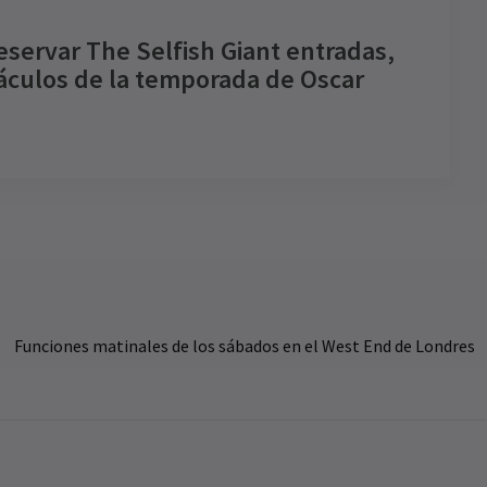
eservar The Selfish Giant entradas,
táculos de la temporada de Oscar
s
5.0
Precios para grupos
1
reviews
Precios especiales para grupos de 8 o más
TICIAS / FUNDICIÓN
¡Consulta nuestros precios de grupo y ahorra!
 casting de The Selfish Giant anunció: Jeff
cholson, Izuka Hoyle y Rose Shalloo
rotagonizarán
Funciones matinales de los sábados en el West End de Londres
 historia de Oscar Wilde adaptada por Guy Chambers a
a ópera folclórica acaba de anunciar su reparto.
mar, 2018
| By
Nicholas Ephram Ryan Daniels