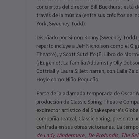
conciertos del director Bill Buckhurst está
través de la música (entre sus créditos se i
York, Sweeney Todd).
Diseñado por Simon Kenny (Sweeney Todd) y
reparto incluye a Jeff Nicholson como el G
Theatre), y Scott Sutcliffe (El Libro de Mo
(¡Eugenio!, La familia Addams) y Olly Dobso
Cottriall y Laura Sillett narran, con Laila Za
Hoyle como Niño Pequeño.
Parte de la aclamada temporada de Oscar W
producción de Classic Spring Theatre Comp
exdirector artístico del Shakespeare's Glob
compañía teatral, Classic Spring, presenta 
centrada en sus obras victorianas. La tempo
de Lady Windermere
,
De Profundis
,
The Sel