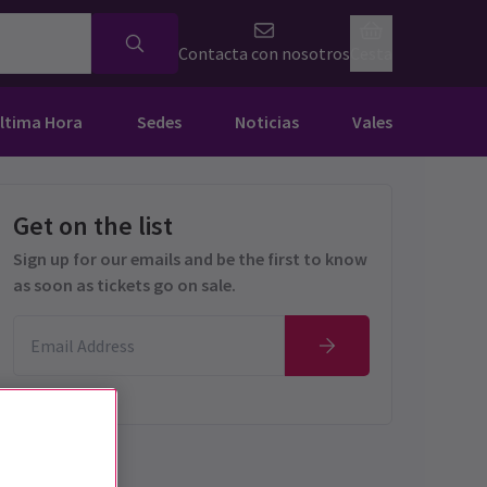
Contacta con nosotros
Cesta
Última Hora
Sedes
Noticias
Vales
Get on the list
Sign up for our emails and be the first to know
as soon as tickets go on sale.