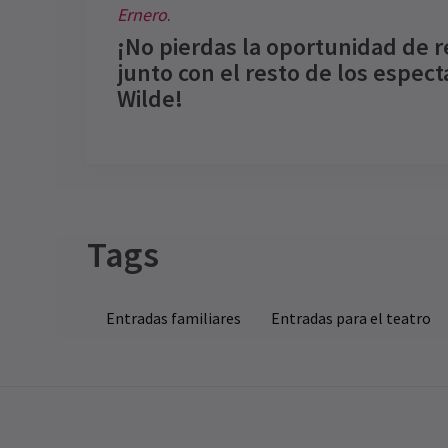
Ernero
.
¡No pierdas la oportunidad de r
junto con el resto de los espec
Wilde!
Recent Reviews
Latest
The Selfish Giant
New
Content
Recomendado para mayores de 8 años.
Tags
NO
El
Balpreet Kaur
13º abril
Ni
Qué gran actuación y reparto tan
p
Entradas familiares
Entradas para el teatro
excelente. Realmente disfrutable, me
La
sorprendieron las voces de los
un
intérpretes. Lo recomiendo mucho
6 
See all
7