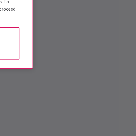
s. To
 proceed