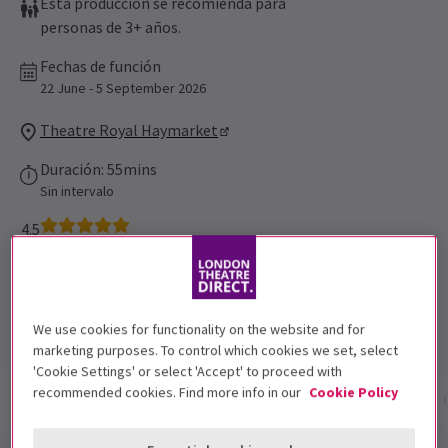
Esta producción se recomienda para
personas de 3+ años.
Fechas de función
22 June - 5 September 2026
Theatre Royal Haymarket
Duración: 55mins
Sin intervalo
4.5
127
reviews
Entradas electrónicas gratuitas
Este programa ofrece entradas electrónicas gratuitas y sin
complicaciones
We use cookies for functionality on the website and for
marketing purposes. To control which cookies we set, select
'Cookie Settings' or select 'Accept' to proceed with
recommended cookies. Find more info in our
Cookie Policy
Información del espectáculo
Fechas y horarios