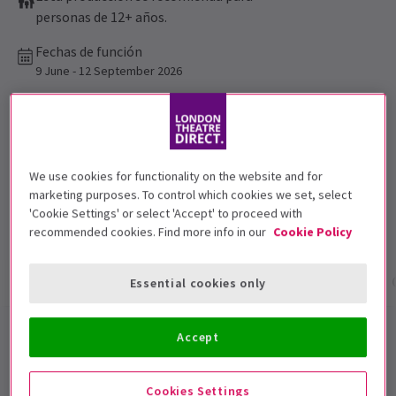
personas de 12+ años.
Fechas de función
9 June - 12 September 2026
Apollo Theatre
Duración: 1hr 30mins
Sin intervalo
We use cookies for functionality on the website and for
marketing purposes. To control which cookies we set, select
Programa más visto
'Cookie Settings' or select 'Accept' to proceed with
Los críticos valoran muy bien este programa
recommended cookies. Find more info in our
Cookie Policy
Información del espectáculo
Fechas y horarios
Essential cookies only
The Truth
Accept
La comedia de 5 estrellas impecable del guionista
Cookies Settings