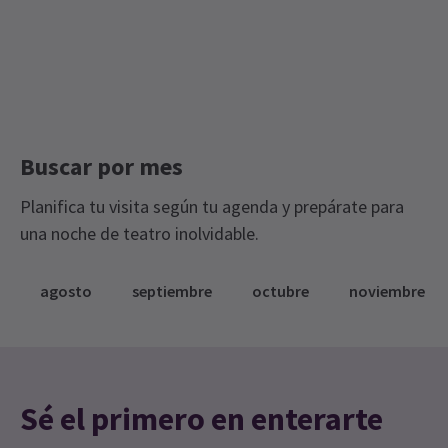
Entradas de Estrellas en el Escenario
MARTES
20:00
11 AGOSTO 2026
Entradas de Edición Limitada
Teatros londinenses con aire acondicionado y refrigeración
MIÉRCOLES
15:00
12 AGOSTO 2026
MIÉRCOLES
20:00
Buscar por mes
12 AGOSTO 2026
Planifica tu visita según tu agenda y prepárate para
JUEVES
20:00
13 AGOSTO 2026
una noche de teatro inolvidable.
Meses de funciones
agosto
septiembre
octubre
noviembre
Ve directamente al mes para elegir una función
agosto 2026
septiembre 2026
Sé el primero en enterarte