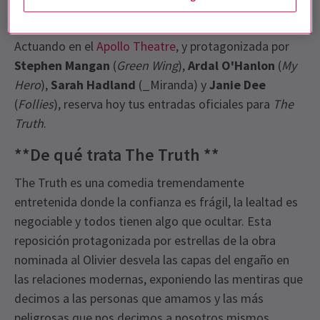
ganador del Oscar, **Florian Zeller,' regresa a Londres
para una temporada estrictamente limitada.
Actuando en el
Apollo Theatre
, y protagonizada por
Stephen Mangan
(
Green Wing
),
Ardal O'Hanlon
(
My
Hero
),
Sarah Hadland
(_Miranda) y
Janie Dee
(
Follies
), reserva hoy tus entradas oficiales para
The
Truth
.
**De qué trata The Truth **
The Truth es una comedia tremendamente
entretenida donde la confianza es frágil, la lealtad es
negociable y todos tienen algo que ocultar. Esta
reposición protagonizada por estrellas de la obra
nominada al Olivier desvela las capas del engaño en
las relaciones modernas, exponiendo las mentiras que
decimos a las personas que amamos y las más
peligrosas que nos decimos a nosotros mismos...