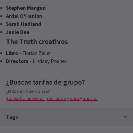
Stephen Mangan
Ardal O'Hanlon
Sarah Hadland
Janie Dee
The Truth creativos
Libro
- Florian Zeller
Directora
- Lindsay Posner
Próximos horarios de funciones
¿Buscas tarifas de grupo?
Precios para grupos
¿Más de 10 personas?
SÁBADO
Precios especiales para grupos de 10 o más
15:00
8 AGOSTO 2026
¡Consulta nuestros precios de grupo y ahorra!
¡Consulta nuestros precios de grupo y ahorra!
See all
5
SÁBADO
20:00
8 AGOSTO 2026
Tags
LUNES
20:00
Espectáculos de comedia
10 AGOSTO 2026