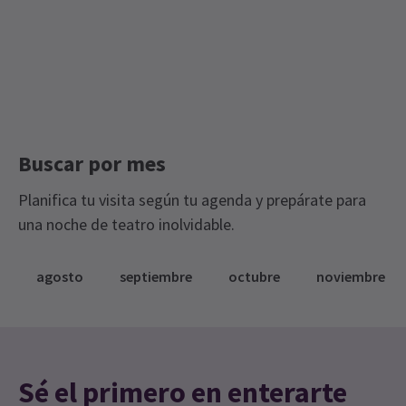
See all
8
Buscar por mes
NOTICIAS / VÍDEOS
Planifica tu visita según tu agenda y prepárate para
VÍDEO: LO QUE EL MAYORDOMO VIO EN EL TEATRO
una noche de teatro inolvidable.
DE VODEVIL
VÍDEO EXCLUSIVO DE LO QUE EL MAYORDOMO VIO EN EL TEATRO
DE VODEVIL DE LONDRES.
agosto
septiembre
octubre
noviembre
3 abr, 2012
| By
London Theatre Direct
Sé el primero en enterarte