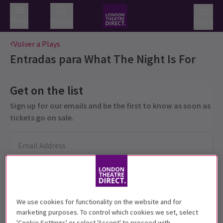
Menú
Buscar
Cesta
Volver a Plays
Entradas para
What The Night Is For
Get on the list
Sign up for our emails and be the first to know as soon as
tickets go on sale.
We use cookies for functionality on the website and for
marketing purposes. To control which cookies we set, select
'Cookie Settings' or select 'Accept' to proceed with