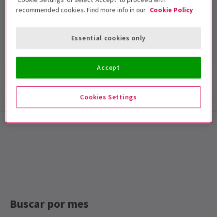
recommended cookies. Find more info in our
Cookie Policy
Harold Pinter Theatre
Duración: null
Essential cookies only
Incluye intervalo
Accept
Información del espectáculo
Accesibilidad
Cookies Settings
Special notes
Duración: Por confirmar
Buscar por mes