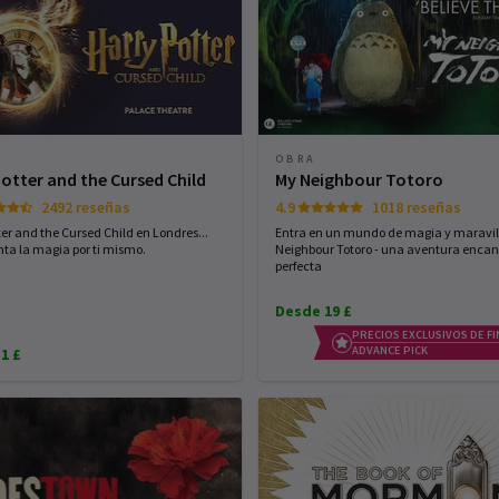
OBRA
Potter and the Cursed Child
My Neighbour Totoro
2492 reseñas
4.9
1018 reseñas
ter and the Cursed Child en Londres...
Entra en un mundo de magia y maravil
ta la magia por ti mismo.
Neighbour Totoro - una aventura enca
perfecta
Desde 19 £
PRECIOS EXCLUSIVOS DE FI
ADVANCE PICK
1 £