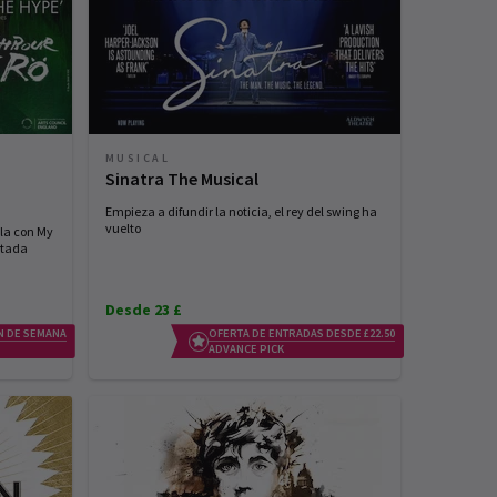
MUSICAL
Sinatra The Musical
Empieza a difundir la noticia, el rey del swing ha
vuelto
la con My
ntada
Desde 23 £
N DE SEMANA
OFERTA DE ENTRADAS DESDE £22.50
ADVANCE PICK