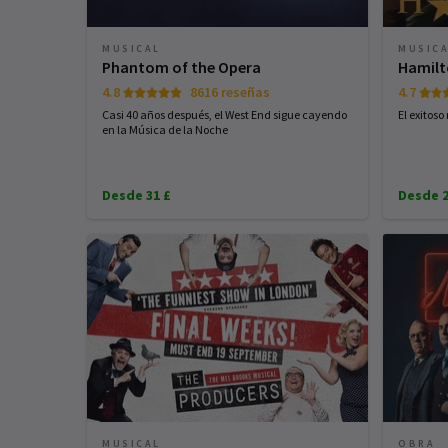
MUSICAL
MUSIC
Phantom of the Opera
Hamil
4.8
8616 reseñas
4.7
Casi 40 años después, el West End sigue cayendo
El exitos
en la Música de la Noche
Desde 31 £
Desde 2
MUSICAL
OBRA