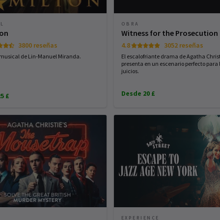
AL
OBRA
ton
Witness for the Prosecution
3800 reseñas
4.8
3052 reseñas
o musical de Lin-Manuel Miranda.
El escalofriante drama de Agatha Christ
presenta en un escenario perfecto para 
juicios.
Desde 20 £
5 £
EXPERIENCE