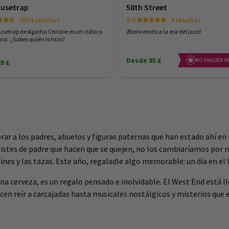
usetrap
58th Street
2654 reseñas
5.0
3 reseñas
usetrap de Agatha Christie es un clásico
¡Bienvenido a la era del jazz!
End. ¿Sabes quién lo hizo?
Desde 85 £
NO PAGUES N
8 £
brar a los padres, abuelos y figuras paternas que han estado ahí en
histes de padre que hacen que se quejen, no los cambiaríamos por
tines y las tazas. Este año, regaladle algo memorable: un día en el
una cerveza, es un regalo pensado e inolvidable. El West End está 
en reír a carcajadas hasta musicales nostálgicos y misterios que e