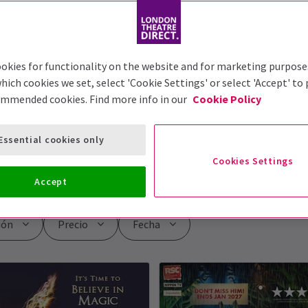
okies for functionality on the website and for marketing purpose
hich cookies we set, select 'Cookie Settings' or select 'Accept' to
ommended cookies. Find more info in our
Cookie Policy
el Padre
Essential cookies only
Cookies Settings
Accept
ión
Precio
Fecha