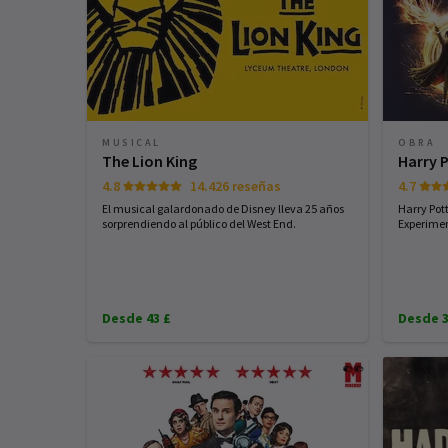
MUSICAL
OBRA
The Lion King
Harry 
4.8
14.426 reseñas
4.7
El musical galardonado de Disney lleva 25 años
Harry Pot
sorprendiendo al público del West End.
Experimen
Desde 43 £
Desde 3