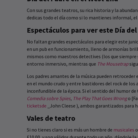
Con sus grandes teatros, su rica historia y la abundanc
dedicas todo el día como si lo mantienes informal, el 
Espectáculos para ver este Día del
No faltan grandes espectáculos para elegir este junio.
en un pub en funcionamiento, lleno de armonías brilla
mismos como maestros detectives (los que siempre sa
entorno inmersivo, mientras que
The Mousetrap
sigu
Los padres amantes de la música pueden retroceder 
en el mundo crudo y entre bastidores del rock de los
inconfundible de la época. Si el sentido del humor de
Comedia sobre Spies
,
The Play That Goes Wrong
o [Fa
ticketsde
_John Cleese ), ambos garantizados para hace
Vales de teatro
Si no tienes claro si es más un hombre de
musicales
o
£10.00, y son válidos durante todo un año, dándole l