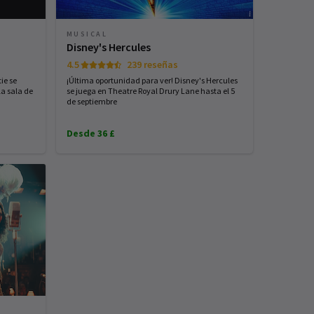
MUSICAL
Disney's Hercules
4.5
239 reseñas
ie se
¡Última oportunidad para ver! Disney's Hercules
la sala de
se juega en Theatre Royal Drury Lane hasta el 5
de septiembre
Desde 36 £