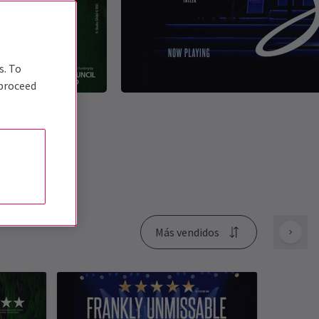
s. To
 proceed
Más vendidos