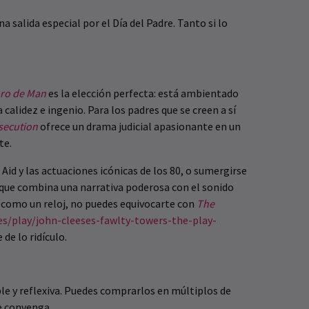
a salida especial por el Día del Padre. Tanto si lo
ro de Man
es la elección perfecta: está ambientado
alidez e ingenio. Para los padres que se creen a sí
secution
ofrece un drama judicial apasionante en un
te.
 Aid y las actuaciones icónicas de los 80, o sumergirse
 que combina una narrativa poderosa con el sonido
an como un reloj, no puedes equivocarte con
The
s/play/john-cleeses-fawlty-towers-the-play-
de lo ridículo.
ble y reflexiva. Puedes comprarlos en múltiplos de
e convenga.