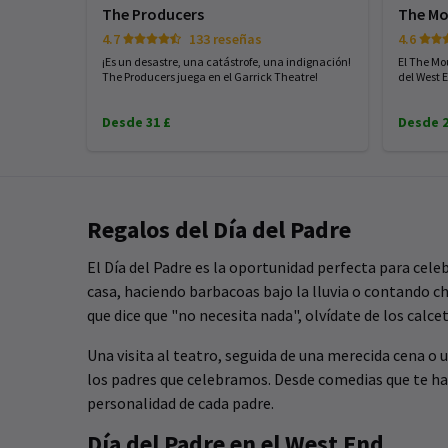
The Producers
The Mo
4.7
133 reseñas
4.6
¡Es un desastre, una catástrofe, una indignación!
El The Mo
The Producers juega en el Garrick Theatre!
del West 
Desde 31 £
Desde 2
Regalos del Día del Padre
El Día del Padre es la oportunidad perfecta para cele
casa, haciendo barbacoas bajo la lluvia o contando c
que dice que "no necesita nada", olvídate de los calce
Una visita al teatro, seguida de una merecida cena o 
los padres que celebramos. Desde comedias que te hac
personalidad de cada padre.
Día del Padre en el West End