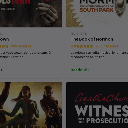
AL
MUSICAL
town
The Book of Mormon
444 reseñas
4.8
7988 reseñas
do a Hadestown, donde una canción
La exitosa comedia musical londinense 
biar tu destino
creadores de South Park
1 £
Desde 25 £