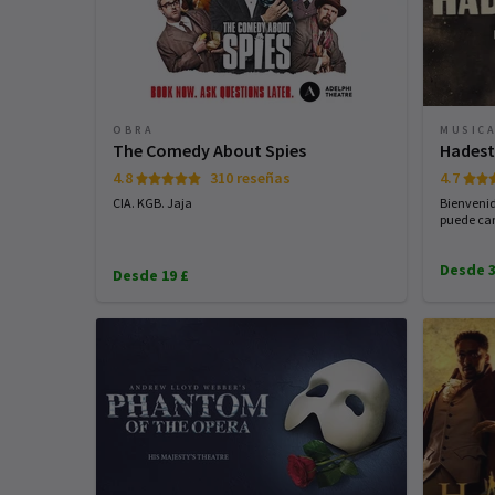
OBRA
MUSIC
The Comedy About Spies
Hades
4.8
310 reseñas
4.7
CIA. KGB. Jaja
Bienveni
puede cam
Desde 3
Desde 19 £