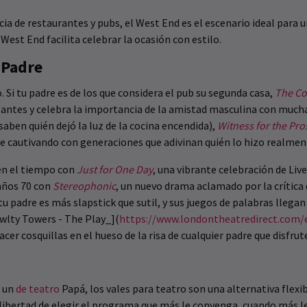
ia de restaurantes y pubs, el West End es el escenario ideal para un
West End facilita celebrar la ocasión con estilo.
 Padre
 Si tu padre es de los que considera el pub su segunda casa,
The Co
ntes y celebra la importancia de la amistad masculina con mucha c
ben quién dejó la luz de la cocina encendida),
Witness for the Pro
e cautivando con generaciones que adivinan quién lo hizo realmen
en el tiempo con
Just for One Day
, una vibrante celebración de Live
 años 70 con
Stereophonic
, un nuevo drama aclamado por la crítica
 tu padre es más slapstick que sutil, y sus juegos de palabras lleg
wlty Towers - The Play_](
https://www.londontheatredirect.com/e
r cosquillas en el hueso de la risa de cualquier padre que disfrute 
 un
de teatro
Papá, los vales para teatro son una alternativa flexi
a libertad de elegir el programa que más le convenga, cuando más l