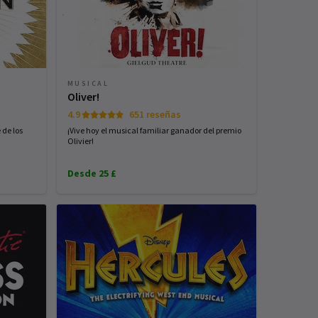
MUSICAL
Oliver!
4.9
651 reseñas
de los
¡Vive hoy el musical familiar ganador del premio
Olivier!
Desde 25 £