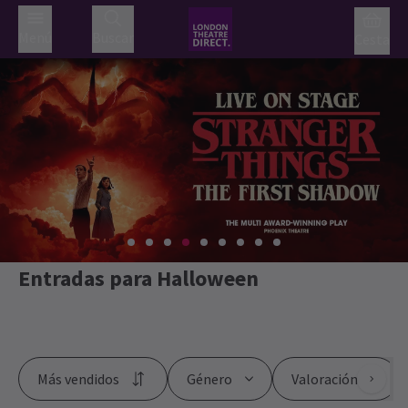
Menú
Buscar
Cesta
Entradas para Halloween
Más vendidos
Género
Valoración