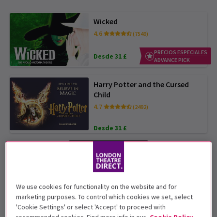
Wicked
4.6
(7549)
PRECIOS ESPECIALES
Desde 31 £
ADVANCE PICK
Harry Potter and the Cursed
Child
4.7
(2492)
Desde 31 £
We use cookies for functionality on the website and for
marketing purposes. To control which cookies we set, select
Stranger Things : The First
'Cookie Settings' or select 'Accept' to proceed with
Shadow