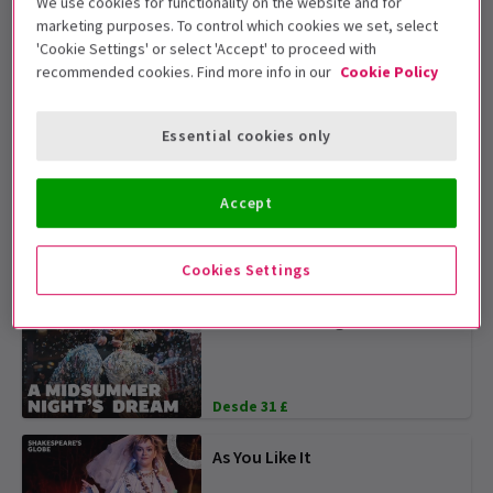
We use cookies for functionality on the website and for
marketing purposes. To control which cookies we set, select
Love’s Labour’s Lost
'Cookie Settings' or select 'Accept' to proceed with
recommended cookies. Find more info in our
Cookie Policy
Desde 7 £
Essential cookies only
Much Ado About Nothing
Accept
Cookies Settings
Desde 7 £
A Midsummer Night’s Dream
Desde 31 £
As You Like It