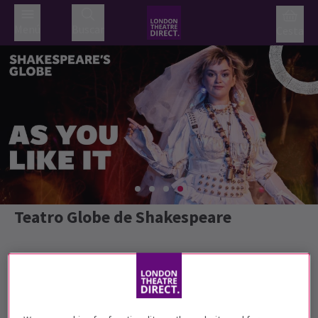
Menú
Buscar
Cesta
Teatro Globe de Shakespeare
Más vendidos
Género
Valoración