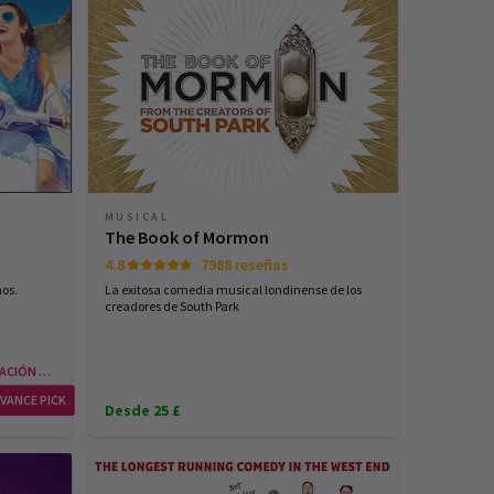
MUSICAL
The Book of Mormon
4.8
7988 reseñas
os.
La exitosa comedia musical londinense de los
creadores de South Park
RESERVA CON ANTELACIÓN Y AHORRA
VANCE PICK
Desde 25 £