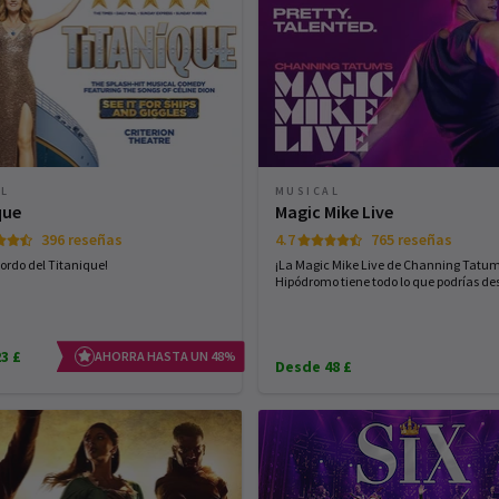
AL
MUSICAL
que
Magic Mike Live
396 reseñas
4.7
765 reseñas
bordo del Titanique!
¡La Magic Mike Live de Channing Tatum
Hipódromo tiene todo lo que podrías de
3 £
AHORRA HASTA UN 48%
Desde 48 £