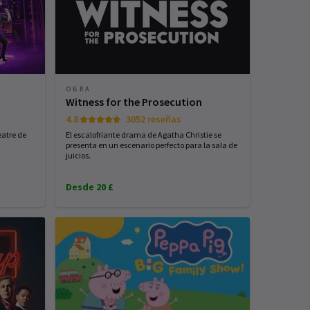
OBRA
Witness for the Prosecution
4.8
3052 reseñas
eatre de
El escalofriante drama de Agatha Christie se
presenta en un escenario perfecto para la sala de
juicios.
Desde 20 £