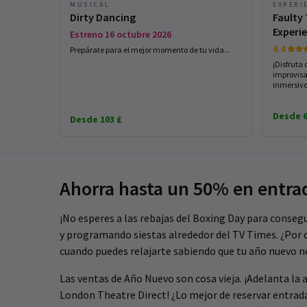
MUSICAL
EXPERI
Dirty Dancing
Faulty
Experi
Estreno 16 octubre 2026
4.4
Prepárate para el mejor momento de tu vida...
¡Disfruta
improvisa
inmersivo
Desde 6
Desde 103 £
Ahorra hasta un 50% en entrad
¡No esperes a las rebajas del Boxing Day para consegu
y programando siestas alrededor del TV Times. ¿Por q
cuando puedes relajarte sabiendo que tu año nuevo n
Las ventas de Año Nuevo son cosa vieja. ¡Adelanta la 
London Theatre Direct! ¿Lo mejor de reservar entrada