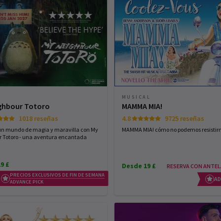
MUSICAL
ghbour Totoro
MAMMA MIA!
1018 reseñas
4.8
9725 reseñas
 un mundo de magia y maravilla con My
MAMMA MIA! cómo no podemos resistirn
 Totoro - una aventura encantada
9 £
Desde 19 £
PRECIOS EXCLUSIVOS DE FIN DE SEMANA
AD
ADVANCE PICK