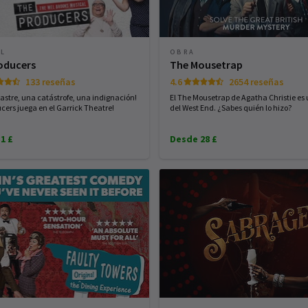
AL
OBRA
oducers
The Mousetrap
133 reseñas
4.6
2654 reseñas
sastre, una catástrofe, una indignación!
El The Mousetrap de Agatha Christie es 
cers juega en el Garrick Theatre!
del West End. ¿Sabes quién lo hizo?
1 £
Desde 28 £