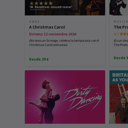
OBRA
MUSIC
A Christmas Carol
The Pr
Estreno 12 noviembre 2026
4.7
¡No seas un Scrooge, celebra la temporada con A
¡Es un de
Christmas Carol entradas!
The Produ
Desde 3
Desde 29 £