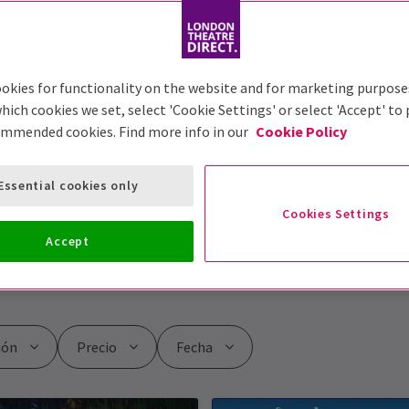
okies for functionality on the website and for marketing purpose
hich cookies we set, select 'Cookie Settings' or select 'Accept' to
ommended cookies. Find more info in our
Cookie Policy
erno | Esta venta ha terminad
Essential cookies only
Cookies Settings
ertos del West End este invierno! Ahorra hasta un 50% y con
Accept
ión
Precio
Fecha