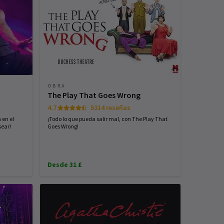
OBRA
The Play That Goes Wrong
4.7
5314 reseñas
 en el
¡Todo lo que pueda salir mal, con The Play That
sear!
Goes Wrong!
Desde 31 £