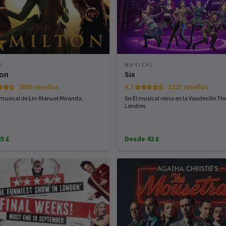
AL
MUSICAL
ton
Six
3800 reseñas
4.7
1321 reseñas
o musical de Lin-Manuel Miranda.
Six El musical reina en la Vaudeville Th
Londres
5 £
Desde 42 £