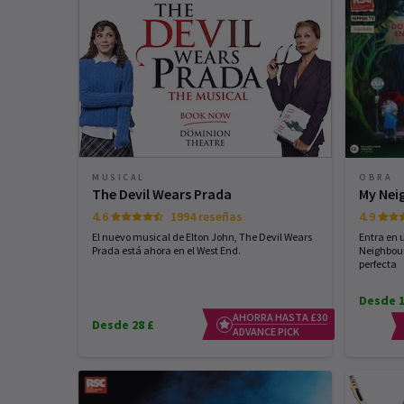
MUSICAL
OBRA
The Devil Wears Prada
My Nei
4.6
1994 reseñas
4.9
El nuevo musical de Elton John, The Devil Wears
Entra en
Prada está ahora en el West End.
Neighbour
perfecta
Desde 1
AHORRA HASTA £30
Desde 28 £
ADVANCE PICK