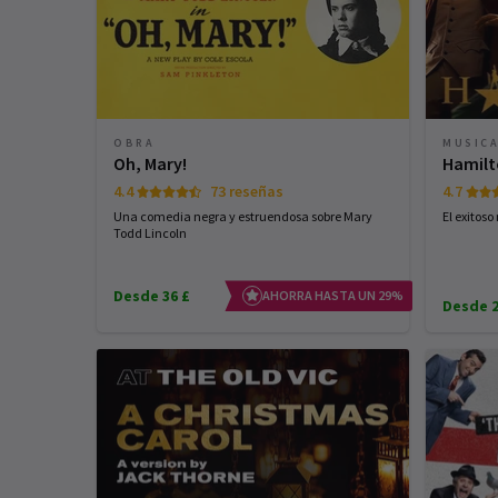
OBRA
MUSIC
Oh, Mary!
Hamil
4.4
73 reseñas
4.7
Una comedia negra y estruendosa sobre Mary
El exitos
Todd Lincoln
Desde 36 £
AHORRA HASTA UN 29%
Desde 2