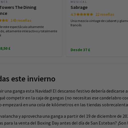
ENCE
MUSICAL
 Towers The Dining
Sabrage
ence
4.9
22 reseñas
145 reseñas
Una mezcla vintage de cabaret y glam
francés
 de este espectáculo altamente
do, altamente interactivo y totalmente
!
8,50 £
Desde 37 £
as este invierno
ir una ganga esta Navidad! El descanso festivo debería dedicarse a
ué competir en la caja de gangas (no necesitas ese candelabro co
o empezará en una cola de kilómetros en las tiendas sobrecalenta
avalancha y aprovecha una ganga a partir del 19 de diciembre de 20
s para la venta del Boxing Day antes del día de San Esteban? ¡Son 