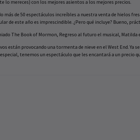
 te lo mereces) con los mejores asientos a los mejores precios.
dido más de 50 espectáculos increíbles a nuestra venta de hielos f
lar de este año es imprescindible. ¿Pero qué incluye? Bueno, prá
emiado The Book of Mormon, Regreso al futuro el musical, Matilda
ivos están provocando una tormenta de nieve en el West End. Ya sea
special, tenemos un espectáculo que les encantará a un precio que t