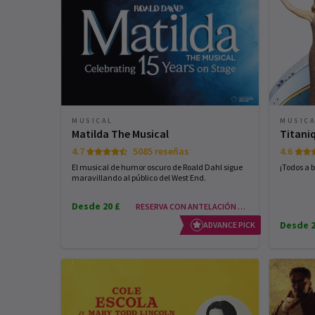
MUSICAL
MUSIC
Matilda The Musical
Titani
4.7
5085 reseñas
4.6
El musical de humor oscuro de Roald Dahl sigue
¡Todos a 
maravillando al público del West End.
Desde 20 £
RESERVA CON ANTELACIÓN Y AHORRA
Desde 2
ADVANCE PICK