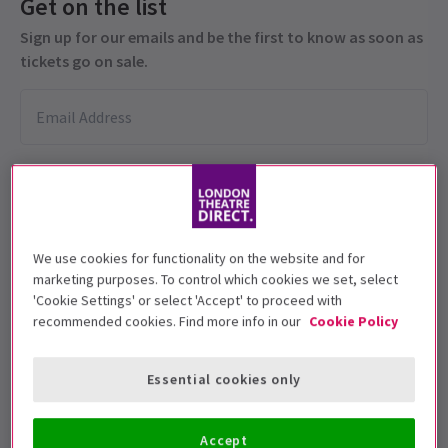
Get on the list
Sign up for our emails and be the first to know as soon as
tickets go on sale.
We use cookies for functionality on the website and for
marketing purposes. To control which cookies we set, select
Diese Produktion wird für 5+-Jährige
'Cookie Settings' or select 'Accept' to proceed with
empfohlen.
recommended cookies. Find more info in our
Cookie Policy
Vorstellungsdatum
7 - 24 July 2026
Essential cookies only
Royal Ballet and Opera
Accept