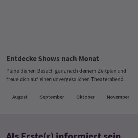
Klassikerkarten
Limitierte Laufzeit-Tickets
Royal Ballet & Oper
Königliches Opernhaus
Entdecke Shows nach Monat
Plane deinen Besuch ganz nach deinem Zeitplan und
freue dich auf einen unvergesslichen Theaterabend.
August
September
Oktober
November
Als Erste(r) informiert sein