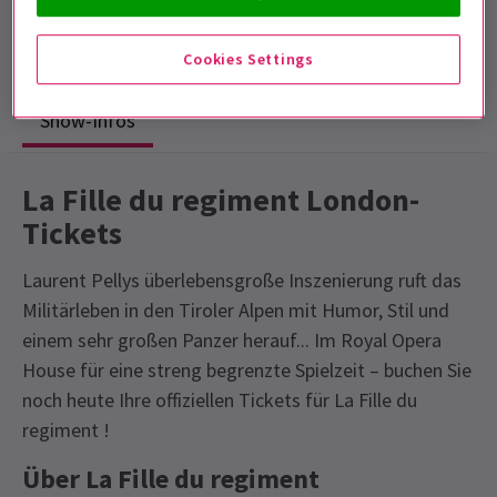
Laufzeit: 2hrs 40mins
Mit Pause
Cookies Settings
Show-Infos
La Fille du regiment London-
Tickets
Laurent Pellys überlebensgroße Inszenierung ruft das
Militärleben in den Tiroler Alpen mit Humor, Stil und
einem sehr großen Panzer herauf... Im Royal Opera
House für eine streng begrenzte Spielzeit – buchen Sie
noch heute Ihre offiziellen Tickets für La Fille du
regiment !
Über La Fille du regiment