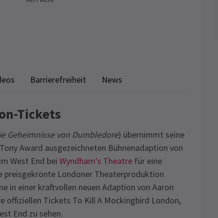
deos
Barrierefreiheit
News
on-Tickets
Die Geheimnisse von Dumbledore
) übernimmt seine
em Tony Award ausgezeichneten Bühnenadaption von
 im West End bei
Wyndham's Theatre
für eine
se preisgekrönte Londoner Theaterproduktion
e in einer kraftvollen neuen Adaption von Aaron
 offiziellen Tickets To Kill A Mockingbird London,
est End zu sehen.