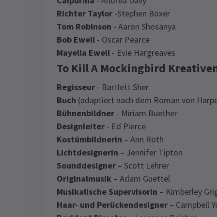
Calpurina
- Andrea Davy
Richter Taylor
-Stephen Boxer
Tom Robinson
- Aaron Shosanya
Bob Ewell
- Oscar Pearce
Mayella Ewell
- Evie Hargreaves
To Kill A Mockingbird Kreative
Regisseur
- Bartlett Sher
Buch
(adaptiert nach dem Roman von Harper
Bühnenbildner
- Miriam Buether
Designleiter
- Ed Pierce
Kostümbildnerin
– Ann Roth
Lichtdesignerin
– Jennifer Tipton
Sounddesigner
– Scott Lehrer
Originalmusik
– Adam Guettel
Musikalische Supervisorin
– Kimberley Gri
Haar- und Perückendesigner
– Campbell Y