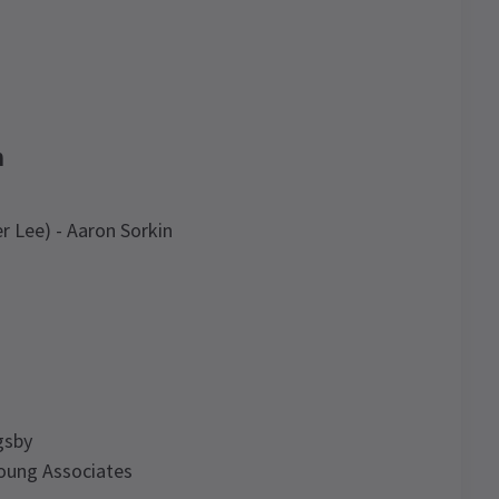
n
 Lee) - Aaron Sorkin
gsby
oung Associates