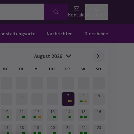
Kontakt
Warenkorb
ranstaltungsorte
Nachrichten
Gutscheine
August 2026
MO.
DI.
MI.
DO.
FR.
SA.
SO.
1
2
7
3
4
5
6
8
9
10
11
12
13
14
15
16
17
18
19
20
21
22
23