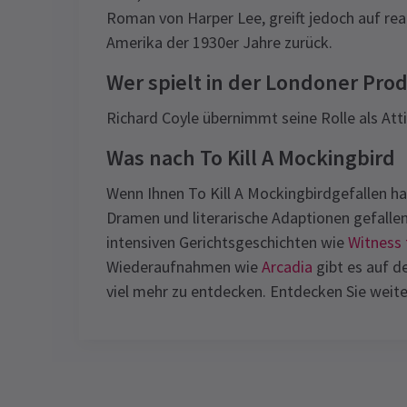
Roman von Harper Lee, greift jedoch auf re
Amerika der 1930er Jahre zurück.
Wer spielt in der Londoner Prod
Richard Coyle übernimmt seine Rolle als Atti
Was nach To Kill A Mockingbird
Wenn Ihnen To Kill A Mockingbirdgefallen ha
Dramen und literarische Adaptionen gefallen
intensiven Gerichtsgeschichten wie
Witness 
Wiederaufnahmen wie
Arcadia
gibt es auf 
viel mehr zu entdecken. Entdecken Sie weit
Latest
To Kill A Mockingbird
Content
Bitte beachten Sie, dass diese Produkti
Spielzeiten
rassisch explizite Sprache, Themen und