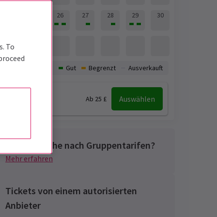
24
25
26
27
28
29
30
31
s. To
 proceed
Verfügbarkeit:
Gut
Begrenzt
Ausverkauft
19:00
Auswählen
Ab 25 £
Auf der Suche nach Gruppentarifen?
Mehr erfahren
Tickets von einem autorisierten
Anbieter