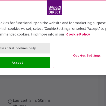
Trailer
okies for functionality on the website and for marketing purpose
hich cookies we set, select 'Cookie Settings' or select 'Accept' to
ommended cookies. Find more info in our
Cookie Policy
kets
Essential cookies only
das Londoner Theater
Cookies Settings
Accept
Vorstellungsdatum
25 June - 12 September 2026
Laufzeit: 2hrs 50mins
Mit Pause