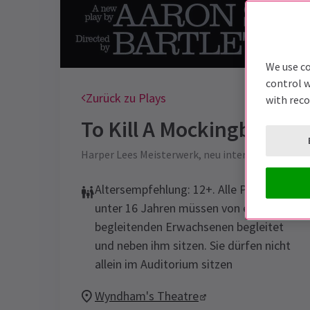
We use co
control w
Zurück zu Plays
with rec
To Kill A Mockingbird
Tic
Harper Lees Meisterwerk, neu interpretiert für 
Altersempfehlung: 12+. Alle Personen
unter 16 Jahren müssen von einem
begleitenden Erwachsenen begleitet
und neben ihm sitzen. Sie dürfen nicht
allein im Auditorium sitzen
Wyndham's Theatre