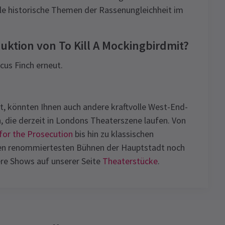
ale historische Themen der Rassenungleichheit im
uktion von To Kill A Mockingbirdmit?
cus Finch erneut.
t, könnten Ihnen auch andere kraftvolle West-End-
, die derzeit in Londons Theaterszene laufen. Von
for the Prosecution
bis hin zu klassischen
den renommiertesten Bühnen der Hauptstadt noch
ere Shows auf unserer Seite
Theaterstücke
.
News
on
Gruppenpreise
Sonderpreise für Gruppen ab 10 Personen