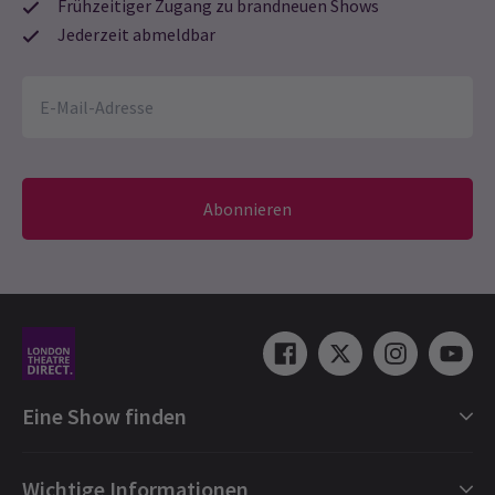
Frühzeitiger Zugang zu brandneuen Shows
Jederzeit abmeldbar
NACHRICHTEN / MERKMALE / NEUE SHOWS + TRANSFERS / FOTOS
First Look: Johannes Radebe und Matt Cardle auf
der Bühne in kinky Boots
Abonnieren
Neue Bilder von Johannes Radebe und Matt Cardle wurden vor
der heutigen Uraufführung der neuen Produktion von Kinky Boots
The Musical veröffentlicht, die am 17. März 2026 im London
Coliseum Premiere feiert. Das mit Olivier, Tony® und Grammy®
ausgezeichnete Musical beginnt eine streng begrenzte 17-
wöchige Laufzeit und läuft bis zum 11. Juli 2026. Am Sonntag, den
29. März, findet eine besondere Gala-Nacht zur Unterstützung
der internationalen Wohltätigkeitsorganisation WaterAid statt.
17 März, 2026
| By
Hay Brunsdon
Eine Show finden
Shows in London
Wichtige Informationen