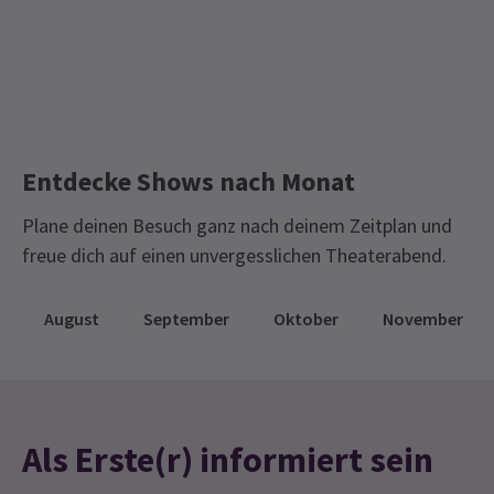
Vanessa Stapleton
11. September
Limitierte Laufzeit-Tickets
Wir haben das Musical genossen, aber auf unseren Plätzen auf
dem Balkon im Lyric Theatre konnten wir nichts sehen, was es für
uns völlig ruiniert hat
Claudia Lang
8. September
Eine ziemlich unterhaltsame Serie mit einer großartigen
Entdecke Shows nach Monat
Besetzung
Plane deinen Besuch ganz nach deinem Zeitplan und
freue dich auf einen unvergesslichen Theaterabend.
August
September
Oktober
November
Als Erste(r) informiert sein