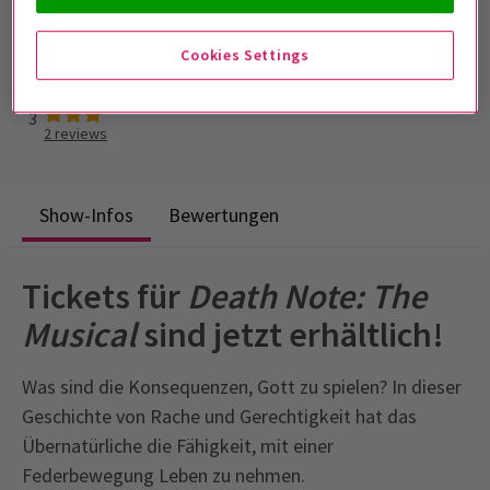
Laufzeit: 2 hours 20 minutes (including an
interval)
Cookies Settings
Mit Pause
3
2
reviews
Show-Infos
Bewertungen
Tickets für
Death Note: The
Musical
sind jetzt erhältlich!
Was sind die Konsequenzen, Gott zu spielen? In dieser
Geschichte von Rache und Gerechtigkeit hat das
Übernatürliche die Fähigkeit, mit einer
Federbewegung Leben zu nehmen.