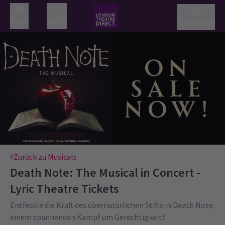
Menü
Suche
Warenkorb
Zurück zu Musicals
Death Note: The Musical in Concert -
Lyric Theatre
Tickets
Entfessle die Kraft des übernatürlichen Stifts in Death Note,
einem spannenden Kampf um Gerechtigkeit!