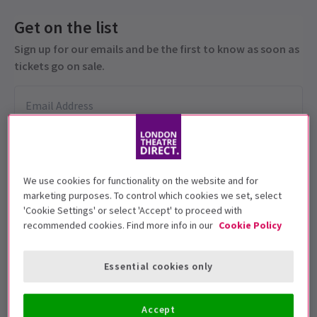
Get on the list
Sign up for our emails and be the first to know as soon as
tickets go on sale.
We use cookies for functionality on the website and for
marketing purposes. To control which cookies we set, select
'Cookie Settings' or select 'Accept' to proceed with
recommended cookies. Find more info in our
Cookie Policy
Diese Produktion ist für 12+ Jahre geeignet
Vorstellungsdatum
Essential cookies only
7 September 2023 - 10 September 2023
Lyric Theatre
Accept