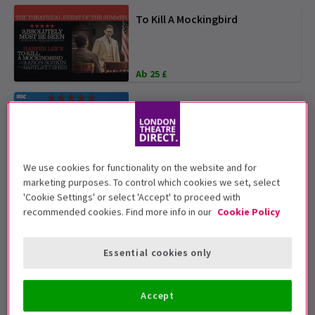
To Kill A Mockingbird
Ab 25 £
Cyrano de Bergerac
4.5
(241)
Ab 15 £
SPAREN SIE BIS ZU 54 %
We use cookies for functionality on the website and for
marketing purposes. To control which cookies we set, select
Arcadia
'Cookie Settings' or select 'Accept' to proceed with
recommended cookies. Find more info in our
Cookie Policy
Ab 25 £
SPAREN SIE BIS ZU 55 %
Essential cookies only
Phantom of the Opera
Accept
4.8
(8.616)