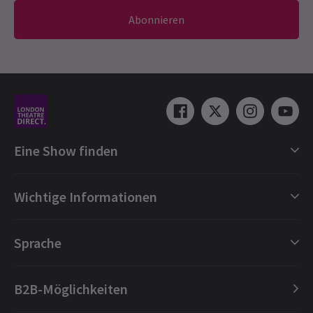
Abonnieren
Eine Show finden
Shows in London
Wichtige Informationen
London Musicals
London Theaterstücke
Geschenkgutscheine
Sprache
London Tanz
Buchungsschutz
London Oper
FAQ
English
B2B-Möglichkeiten
London Konzerte
Über uns
Español