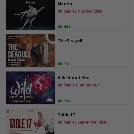
Manon
Ab dem 13 Oktober 2026
Ab 44 £
The Seagull
Ab 7 £
Wild About You
Ab dem 18 Januar 2027
Ab 25 £
Table 17
Ab dem 17 September 2026