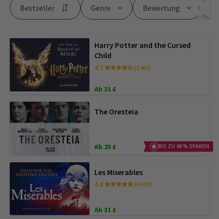
Bestseller
Genre
Bewertung
Pr
Harry Potter and the Cursed
Child
4.7
(2.492)
Ab 31 £
The Oresteia
Ab 25 £
BIS ZU 48 % SPAREN
Les Miserables
4.8
(6.908)
Ab 31 £