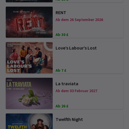
RENT
Ab dem 26 September 2026
Ab 30 £
Love’s Labour’s Lost
Ab 7 £
La traviata
Ab dem 03 Februar 2027
Ab 26 £
Twelfth Night