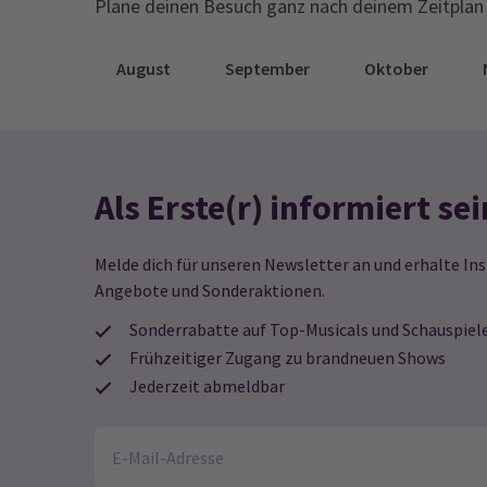
Plane deinen Besuch ganz nach deinem Zeitplan 
Danke für die wunderbaren zwei
PR
Stunden. Hervorragende Produktion,
August
September
Oktober
L
exzellente Besetzung und Musik,
s
hervorragende Leistung!
We
de
Mu
in
Als Erste(r) informiert sei
RICHARD BRADBURY
27. Januar
sc
11
bl
Energiegeladene Darstellung durch
Fa
starke Besetzungen; Inszenierung und
Ab
Melde dich für unseren Newsletter an und erhalte Ins
Ab
Veranstaltungsort sind zu loben.
Angebote und Sonderaktionen.
RE
L
Sonderrabatte auf Top-Musicals und Schauspiel
T
Frühzeitiger Zugang zu brandneuen Shows
Siw Mari Knutsen
27. Januar
Es
Jederzeit abmeldbar
Ja
Ausgezeichnete Sänger, Tänzer und
de
Auftritte !! Wir haben alles an der Serie
al
So
18
geliebt
da
de