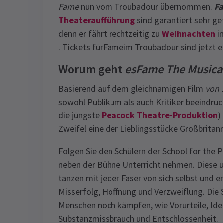
Fame
nun vom Troubadour übernommen.
F
Theateraufführung
sind garantiert sehr ge
denn er fährt rechtzeitig zu
Weihnachten
i
. Tickets fürFameim Troubadour sind jetzt er
Worum geht
esFame The Musica
Basierend auf dem gleichnamigen Film
von 
sowohl Publikum als auch Kritiker beeindruc
die jüngste
Peacock Theatre-Produktion
)
Zweifel eine der Lieblingsstücke Großbritann
Folgen Sie den Schülern der School for the 
neben der Bühne Unterricht nehmen. Diese un
tanzen mit jeder Faser von sich selbst und e
Misserfolg, Hoffnung und Verzweiflung. Die 
Menschen noch kämpfen, wie Vorurteile, Ident
Substanzmissbrauch und Entschlossenheit.