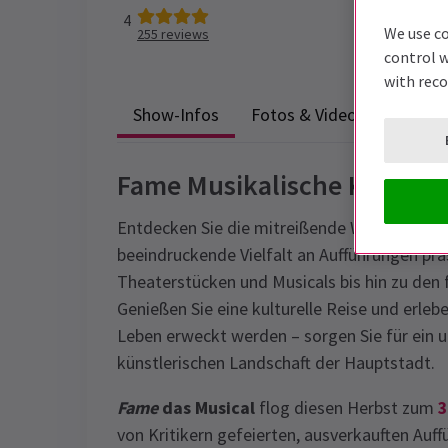
4
We use co
255
reviews
control w
with rec
Show-Infos
Fotos & Videos
Barrier
Fame Musikalische Karten
Entdecken Sie die mitreißende Welt des
Lon
beeindruckende Vielfalt an Aufführungen prä
Theaterstücken und Musicals bis hin zu den 
Genießen Sie eine kulturelle Reise und erle
Leben erweckt werden – sorgen Sie für ein u
künstlerischen Landschaft der Hauptstadt.
Fame
das Musical
flog diesen Herbst zum
3
von Kritikern gefeierten, ausverkauften Auf