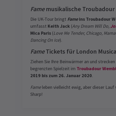
Fame
musikalische Troubadour
Die UK-Tour bringt
Fame
ins Troubadour W
umfasst
Keith Jack
(
Any Dream Will Do,
Jo
Mica Paris
(
Love Me Tender, Chicago, Mama 
Dancing On Ice
).
Fame
Tickets für London Musical
Ziehen Sie Ihre Beinwärmer an und strecken 
begrenzten Spielzeit im
Troubadour Wemble
2019 bis zum 26. Januar 2020
.
Fame
leben vielleicht ewig, aber dieser Lauf 
Sharp!
Recent Reviews
Latest
Fame
News
Content