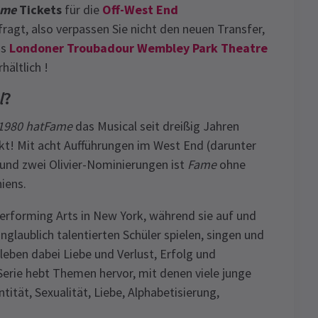
ame
Tickets
für die
Off-West End
fragt, also verpassen Sie nicht den neuen Transfer,
ns
Londoner Troubadour Wembley Park Theatre
hältlich !
l
?
1980 hatFame
das Musical seit dreißig Jahren
kt! Mit acht Aufführungen im West End (darunter
 und zwei Olivier-Nominierungen ist
Fame
ohne
iens.
Performing Arts in New York, während sie auf und
glaublich talentierten Schüler spielen, singen und
rleben dabei Liebe und Verlust, Erfolg und
Serie hebt Themen hervor, mit denen viele junge
ität, Sexualität, Liebe, Alphabetisierung,