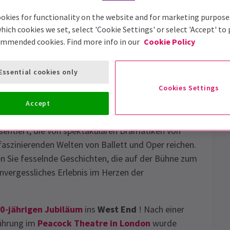
okies for functionality on the website and for marketing purpose
hich cookies we set, select 'Cookie Settings' or select 'Accept' to
ommended cookies. Find more info in our
Cookie Policy
efreiheit
Bewertungen
News
Essential cookies only
Cookies Settings
Accept
doner Theaters
, wo die lebendige Kunstszene eine
sentiert, die von spektakulären Dramatiken von
faszinierenden Welten von Ballett und Oper reichen.
ben Sie fesselnde Geschichten, die auf der Bühne zum
nvergessliches Erlebnis im Herzen der
0-jährigen Jubiläum
ins
West End
! Nach einer
führung im
Peacock Theatre in London
wurde