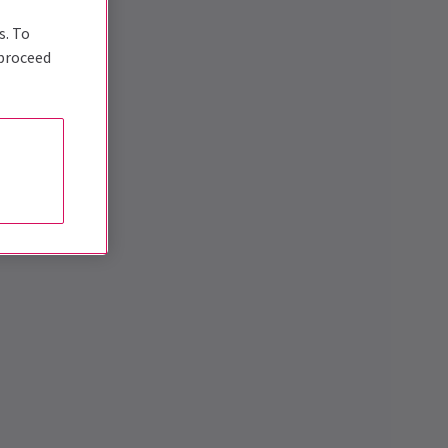
s. To
 proceed