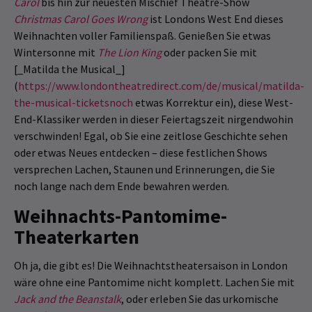
Carol
bis hin zur neuesten Mischief Theatre-Show
Christmas Carol Goes Wrong
ist Londons West End dieses
Weihnachten voller Familienspaß. Genießen Sie etwas
Wintersonne mit
The Lion King
oder packen Sie mit
[_Matilda the Musical_]
(
https://www.londontheatredirect.com/de/musical/matilda-
the-musical-ticketsnoch
etwas Korrektur ein), diese West-
End-Klassiker werden in dieser Feiertagszeit nirgendwohin
verschwinden! Egal, ob Sie eine zeitlose Geschichte sehen
oder etwas Neues entdecken – diese festlichen Shows
versprechen Lachen, Staunen und Erinnerungen, die Sie
noch lange nach dem Ende bewahren werden.
Weihnachts-Pantomime-
Theaterkarten
Oh ja, die gibt es! Die Weihnachtstheatersaison in London
wäre ohne eine Pantomime nicht komplett. Lachen Sie mit
Jack and the Beanstalk
, oder erleben Sie das urkomische