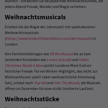
Bühnen – entdecken Sie bezaubernde Weihnachtsshows, die
jedem Abend Freude, Wunder und Magie verleihen.
Weihnachtsmusicals
Erleben Sie die Magie der Jahreszeit mit spektakulären
Weihnachtsmusicals
(
https://www.londontheatredirect.com/de/musicals
) in
London.
Von Familienlieblingen wie
Elf the Musical
bis zu laut
lachenden Komödien wie
Lovers Actually
und
Father
Christmas Needs A Wee
sprüht Londons West End vor
festlicher Freude. Für ein Winter-Highlight, das nicht zur
Weihnachtszeit spielt (aber weihnachtliche Stimmung
hat), schaut euch
Top Hat
und
Into The Woods
,
die Musicals
öffnen im Dezember für eine strikt limitierte Laufzeit.
Weihnachtsstücke