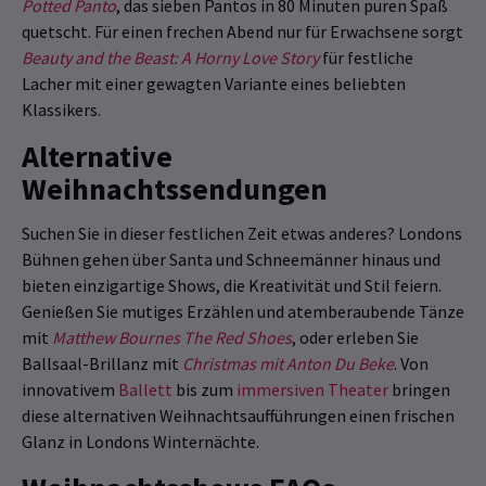
Potted Panto
, das sieben Pantos in 80 Minuten puren Spaß
quetscht. Für einen frechen Abend nur für Erwachsene sorgt
Beauty and the Beast: A Horny Love Story
für festliche
Lacher mit einer gewagten Variante eines beliebten
Klassikers.
Alternative
Weihnachtssendungen
Suchen Sie in dieser festlichen Zeit etwas anderes? Londons
Bühnen gehen über Santa und Schneemänner hinaus und
bieten einzigartige Shows, die Kreativität und Stil feiern.
Genießen Sie mutiges Erzählen und atemberaubende Tänze
mit
Matthew Bournes The Red Shoes
, oder erleben Sie
Ballsaal-Brillanz mit
Christmas mit Anton Du Beke
. Von
innovativem
Ballett
bis zum
immersiven Theater
bringen
diese alternativen Weihnachtsaufführungen einen frischen
Glanz in Londons Winternächte.