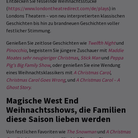
Entdecken Sie fesselnde Weihnachtsstücke
(
https://www.londontheatredirect.com/de/plays
) in
Londons Theatern – von neu interpretierten klassischen
Geschichten bis hin zu brandneuen Geschichten voller
festlicher Stimmung.
Genießen Sie zeitlose Geschichten wie
Twelfth Night
und
Pinocchio
, begeistern Sie jüngere Zuschauer mit
Maddie
Moates sehr neugieriger Christmas
,
Stick Man
und
Peppa
Pig's Big Family Show
, oder genießen Sie eine Wendung
eines Weihnachtsklassikers mit
A Christmas Carol
,
Christmas Carol Goes Wrong
, und
A Christmas Carol – A
Ghost Story
.
Magische West End
Weihnachtsshows, die Familien
diese Saison lieben werden
Von festlichen Favoriten wie
The Snowman
und
A Christmas