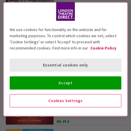
Ab 19 £
Into The Woods
We use cookies for functionality on the website and for
Ab dem 22 September 2026
marketing purposes. To control which cookies we set, select
'Cookie Settings' or select 'Accept' to proceed with
recommended cookies. Find more info in our
Cookie Policy
Ab 19 £
Cirque Alice
Essential cookies only
Ab dem 12 Dezember 2026
Accept
Ab 38 £
West End Musical Christmas
Cookies Settings
3.5
(6)
Ab 25 £