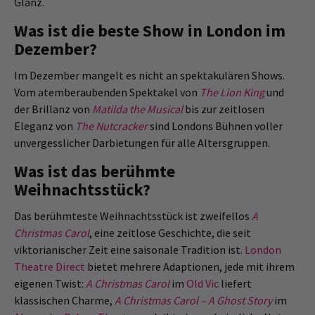
Glanz.
Was ist die beste Show in London im
Dezember?
Im Dezember mangelt es nicht an spektakulären Shows.
Vom atemberaubenden Spektakel von
The Lion King
und
der Brillanz von
Matilda the Musical
bis zur zeitlosen
Eleganz von
The Nutcracker
sind Londons Bühnen voller
unvergesslicher Darbietungen für alle Altersgruppen.
Was ist das berühmte
Weihnachtsstück?
Das berühmteste Weihnachtsstück ist zweifellos
A
Christmas Carol
, eine zeitlose Geschichte, die seit
viktorianischer Zeit eine saisonale Tradition ist.
London
Theatre Direct
bietet mehrere Adaptionen, jede mit ihrem
eigenen Twist:
A Christmas Carol
im
Old Vic
liefert
klassischen Charme,
A Christmas Carol – A Ghost Story
im