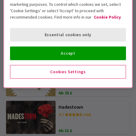
4.8
(14.426)
marketing purposes. To control which cookies we set, select
'Cookie Settings' or select 'Accept' to proceed with
recommended cookies. Find more info in our
Cookie Policy
Ab 43 £
The Comedy About Spies
Essential cookies only
4.8
(310)
Accept
Ab 15 £
TICKETS AB £15
The Book of Mormon
Cookies Settings
4.8
(7.988)
Ab 25 £
Hadestown
4.7
(444)
Ab 31 £