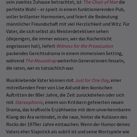
sein zweites Zuhause betrachtet, ist
The Choir of Man
die
perfekte Wahl – er spielt in einem funktionierenden Pub,
voller brillanter Harmonien, und feiert die Bedeutung
männlicher Freundschaft mit viel Herzlichkeit und Witz. Für
Väter, die sich selbst als Meisterdetektiven sehen
(diejenigen, die immer wissen, wer das Küchenlicht
angelassen hat), liefert
Witness for the Prosecution
packendes Gerichtsdrama in einem immersiven Setting,
während
The Mousetrap
weiterhin Generationen fesseln,
die raten, wer es tatsächlich war.
Musikliebende Väter können mit
Just for One Day
, einer
mitreißenden Feier von Live Aid und den ikonischen
Auftritten der 80er Jahre, die Zeit zurückdrehen oder sich
mit
Stereophonic
, einem von Kritikern gefeierten neuen
Drama, das kraftvolle Erzählweise mit dem unverkennbaren
Klang der Ära verbindet, in die raue, hinter die Kulissen des
Rocks der 1970er Jahre eintauchen. Wenn der Humor deines
Vaters eher Slapstick als subtil ist und seine Wortspiele wie