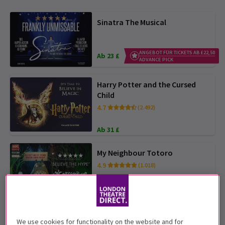
Sinatra The Musical
ANGEBOT FÜR TICKETS AB £22,50
Ab 23 £
ADVANCE PICK
Harry Potter and the Cursed
Child
4.7
(2.492)
Ab 31 £
My Neighbour Totoro
4.9
(1.018)
EXKLUSIVE WOCHENENDPREISE
Ab 19 £
ADVANCE PICK
The Lion King
We use cookies for functionality on the website and for