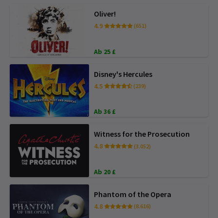
Oliver!
4.9
(651)
Ab 25 £
Disney's Hercules
4.5
(239)
Ab 36 £
Witness for the Prosecution
4.8
(3.052)
Ab 20 £
Phantom of the Opera
4.8
(8.616)