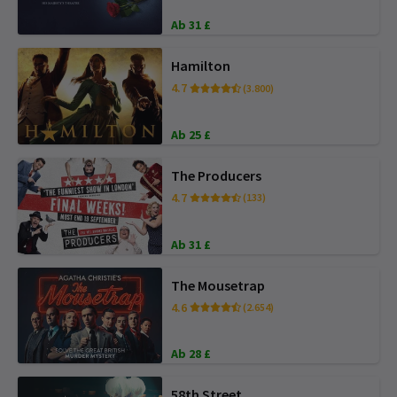
Ab 31 £
Hamilton
4.7
(3.800)
Ab 25 £
The Producers
4.7
(133)
Ab 31 £
The Mousetrap
4.6
(2.654)
Ab 28 £
58th Street