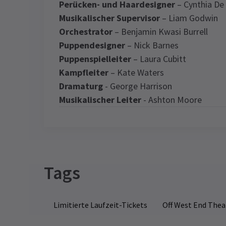
Perücken- und Haardesigner
– Cynthia De
Musikalischer Supervisor
– Liam Godwin
Orchestrator
– Benjamin Kwasi Burrell
Puppendesigner
– Nick Barnes
Puppenspielleiter
– Laura Cubitt
Kampfleiter
– Kate Waters
Dramaturg
- George Harrison
Musikalischer Leiter
- Ashton Moore
Latest
The Boy Who Harness
Content
Bitte beachten Sie: Diese Produktion
enthält laute Musik und blinkende Licht
Tags
NA
und behandelt Themen wie Gewalt und
L
Tod.
t
T
Limitierte Laufzeit-Tickets
Off West End Thea
Access
We
Bo