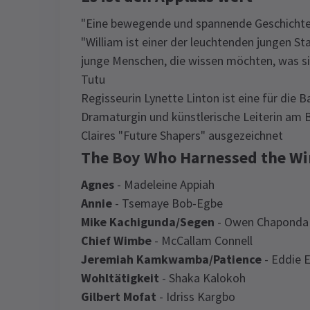
"Eine bewegende und spannende Geschichte"
"William ist einer der leuchtenden jungen Sta
junge Menschen, die wissen möchten, was si
Tutu
Regisseurin Lynette Linton ist eine für die B
Dramaturgin und künstlerische Leiterin am B
Claires "Future Shapers" ausgezeichnet
The Boy Who Harnessed the Wi
Agnes
- Madeleine Appiah
Annie
- Tsemaye Bob-Egbe
Mike Kachigunda/Segen
- Owen Chaponda
Chief Wimbe
- McCallam Connell
Jeremiah Kamkwamba/Patience
- Eddie E
Wohltätigkeit
- Shaka Kalokoh
Gilbert Mofat
- Idriss Kargbo