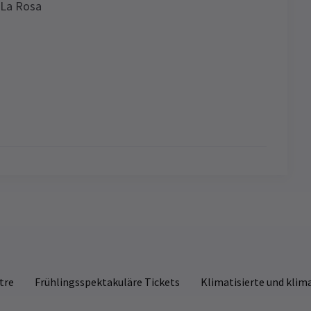
 La Rosa
ed the Wind
News
Gruppenpreise
er
Sonderpreise für Gruppen ab 10 Personen
CHRICHTEN / MERKMALE / INTERVIEWS / LYN GARDNER
Entdecken Sie unsere Gruppenpreise und
ynette Linton über The Boy Who Harnessed
sparen Sie!
he Wind, Repräsentation und britisches
heater
tre
Frühlingsspektakuläre Tickets
Klimatisierte und klim
nn Regisseurin Lynette Linton ihre Inszenierung von The
y Who Harnessed the Wind at @sohoplace sieht, genießt