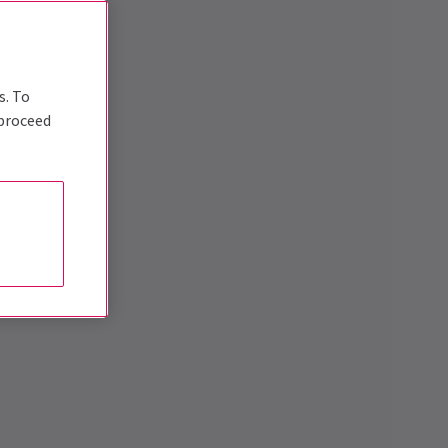
s. To
 proceed