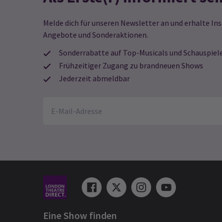
da
Bü
in
ge
al
sp
Melde dich für unseren Newsletter an und erhalte Ins
Re
Ge
Angebote und Sonderaktionen.
We
we
Al
in
Sonderrabatte auf Top-Musicals und Schauspiel
mu
Ha
Frühzeitiger Zugang zu brandneuen Shows
li
Bo
Jederzeit abmeldbar
Mu
"E
ge
ch
Mu
Ic
Kr
wo
mu
an
Ob
Ei
ha
Do
da
wu
an
Eine Show finden
un