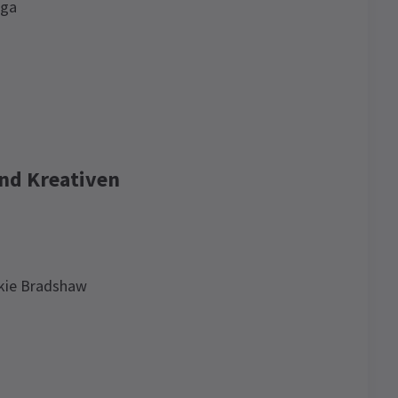
nga
nd Kreativen
kie Bradshaw