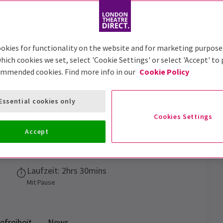
Trailer
okies for functionality on the website and for marketing purpose
hich cookies we set, select 'Cookie Settings' or select 'Accept' to
ommended cookies. Find more info in our
Cookie Policy
 the Wind
Tickets
Essential cookies only
ernationalen Bestseller-Memoir basiert
Cookies Settings
Accept
Vorstellungsdatum
25 April - 18th July 2026
Laufzeit: 2hrs 30mins
Mit Pause
efreiheit
News