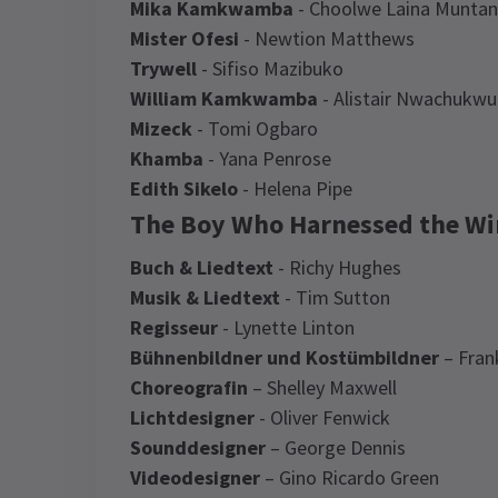
Mika Kamkwamba
- Choolwe Laina Munta
Mister Ofesi
- Newtion Matthews
Trywell
- Sifiso Mazibuko
William Kamkwamba
- Alistair Nwachukwu
Mizeck
- Tomi Ogbaro
Khamba
- Yana Penrose
Edith Sikelo
- Helena Pipe
The Boy Who Harnessed the Wi
Buch & Liedtext
- Richy Hughes
Musik & Liedtext
- Tim Sutton
Regisseur
- Lynette Linton
Bühnenbildner und Kostümbildner
– Fran
Choreografin
– Shelley Maxwell
Lichtdesigner
- Oliver Fenwick
Sounddesigner
– George Dennis
Videodesigner
– Gino Ricardo Green