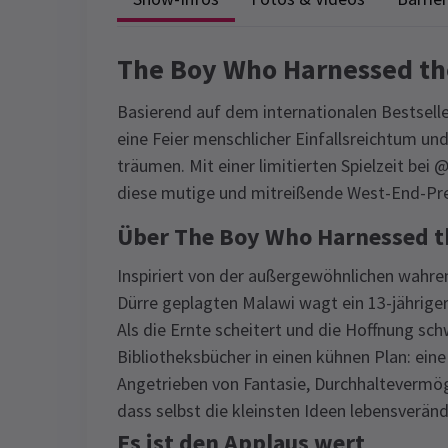
The Boy Who Harnessed th
Basierend auf dem internationalen Bestsell
eine Feier menschlicher Einfallsreichtum un
träumen. Mit einer limitierten Spielzeit bei 
diese mutige und mitreißende West-End-Pr
Über The Boy Who Harnessed t
Inspiriert von der außergewöhnlichen wahr
Dürre geplagten Malawi wagt ein 13-jährige
Als die Ernte scheitert und die Hoffnung s
Bibliotheksbücher in einen kühnen Plan: ein
Angetrieben von Fantasie, Durchhaltevermög
dass selbst die kleinsten Ideen lebensverä
Es ist den Applaus wert