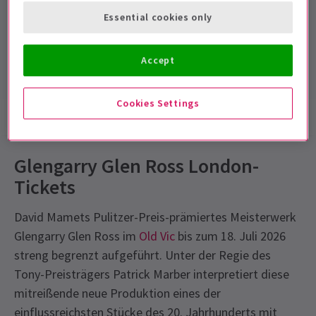
minutes.
Essential cookies only
Ohne Pause
4.2
Accept
77
reviews
Cookies Settings
Show-Infos
Fotos & Videos
Barrierefreiheit
Glengarry Glen Ross London-
Tickets
David Mamets Pulitzer-Preis-prämiertes Meisterwerk
Glengarry Glen Ross im
Old Vic
bis zum 18. Juli 2026
streng begrenzt aufgeführt. Unter der Regie des
Tony-Preisträgers Patrick Marber interpretiert diese
mitreißende neue Produktion eines der
einflussreichsten Stücke des 20. Jahrhunderts mit