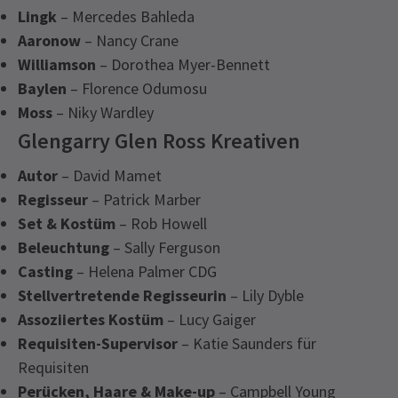
Lingk
– Mercedes Bahleda
Aaronow
– Nancy Crane
Williamson
– Dorothea Myer-Bennett
Baylen
– Florence Odumosu
Moss
– Niky Wardley
Glengarry Glen Ross Kreativen
Autor
– David Mamet
Regisseur
– Patrick Marber
Set & Kostüm
– Rob Howell
Beleuchtung
– Sally Ferguson
Casting
– Helena Palmer CDG
Stellvertretende Regisseurin
– Lily Dyble
Assoziiertes Kostüm
– Lucy Gaiger
Requisiten-Supervisor
– Katie Saunders für
Requisiten
Perücken, Haare & Make-up
– Campbell Young