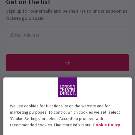
Get on the list
Sign up for our emails and be the first to know as soon as
tickets go on sale.
Geeignet für 16+ Jahre
Vorstellungsdatum
We use cookies for functionality on the website and for
4 June - 18 July 2026
marketing purposes. To control which cookies we set, select
'Cookie Settings' or select 'Accept' to proceed with
Old Vic Theatre
recommended cookies. Find more info in our
Cookie Policy
Laufzeit: Approximately 1 hour and 30