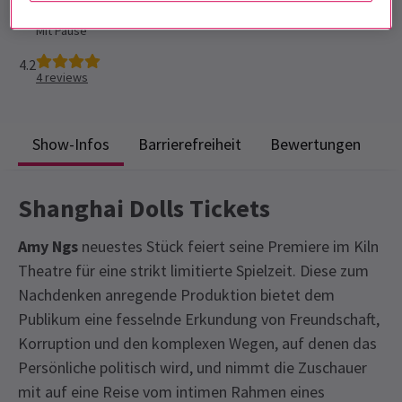
Laufzeit: To be confirmed
Mit Pause
4.2
4
reviews
Show-Infos
Barrierefreiheit
Bewertungen
Shanghai Dolls Tickets
Amy Ngs
neuestes Stück feiert seine Premiere im Kiln
Theatre für eine strikt limitierte Spielzeit. Diese zum
Nachdenken anregende Produktion bietet dem
Publikum eine fesselnde Erkundung von Freundschaft,
Korruption und den komplexen Wegen, auf denen das
Persönliche politisch wird, und nimmt die Zuschauer
mit auf eine Reise vom intimen Rahmen eines