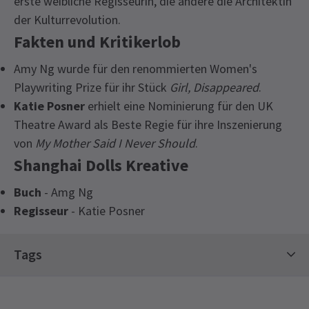
erste weibliche Regisseurin, die andere die Architektin
der Kulturrevolution.
Fakten und Kritikerlob
Amy Ng wurde für den renommierten Women's
Playwriting Prize für ihr Stück
Girl, Disappeared
.
Katie Posner
erhielt eine Nominierung für den UK
Theatre Award als Beste Regie für ihre Inszenierung
von
My Mother Said I Never Should
.
Shanghai Dolls Kreative
Buch
- Amg Ng
Regisseur
- Katie Posner
Recent Reviews
Access
4.2
Tags
Untertitelte Aufführung: 26. April um 19:30 Uhr
4
reviews
und 28. April um 19:30 Uhr. Audio-Beschriebene
Theaterkarten
Zeitgenössische Tickets
Micaela Merkier
30. April
Aufführung: Do 8. Mai, 19:30 Uhr
Limitierte Laufzeit-Tickets