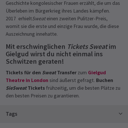
Geschichte kongolesischer Frauen erzählt, die um das
Überleben im Bürgerkrieg ihres Landes kämpfen.
2017 erhielt
Sweat
einen zweiten Pulitzer-Preis,
womit sie die erste und einzige Frau wurde, die diese
Auszeichnung innehatte.
Mit erschwinglichen
Tickets Sweat
im
Gielgud wirst du nicht einmal ins
Schwitzen geraten!
Tickets für den
Sweat
Transfer
zum
Gielgud
Theatre in London
sind äußerst gefragt.
Buchen
SieSweat
Tickets
frühzeitig, um die besten Plätze zu
den besten Preisen zu garantieren.
Recent Reviews
Latest
Sweat
News
Content
4.4
Tags
Alle Personen unter 16 Jahren müssen von dem
70
reviews
begleitenden Erwachsenen begleitet und neben
Theaterkarten
Limitierte Laufzeit-Tickets