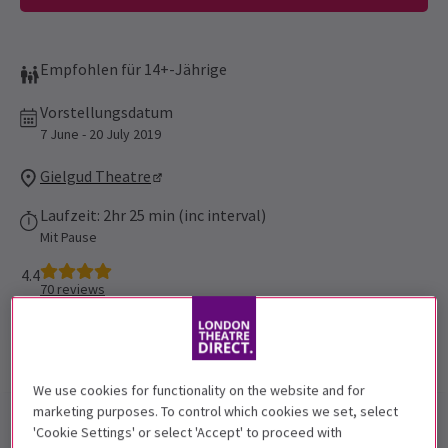
Empfohlen für 14+-Jährige
Vorstellungsdatum
7 June - 20 July 2019
Gielgud Theatre
Laufzeit: 2hr 25 min (inc interval)
Mit Pause
4.4
70
reviews
Show-Infos
Fotos & Videos
Barrierefreiheit
We use cookies for functionality on the website and for
marketing purposes. To control which cookies we set, select
Sweat
ist zu
Londons Gielgud
'Cookie Settings' or select 'Accept' to proceed with