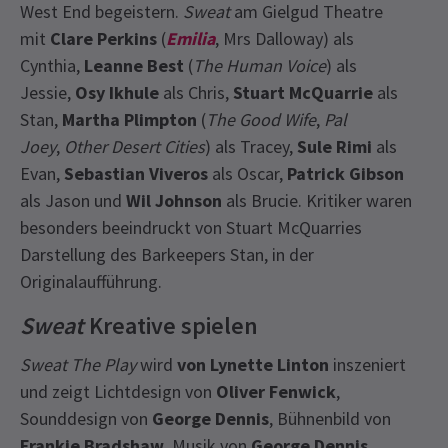
West End begeistern.
Sweat
am Gielgud Theatre
mit
Clare Perkins
(
Emilia
, Mrs Dalloway) als
Cynthia,
Leanne Best
(
The Human Voice
) als
Jessie,
Osy Ikhule
als Chris,
Stuart McQuarrie
als
Stan,
Martha Plimpton
(
The Good Wife
,
Pal
Joey
,
Other Desert Cities
) als Tracey,
Sule Rimi
als
Evan,
Sebastian Viveros
als Oscar,
Patrick Gibson
als Jason und
Wil Johnson
als Brucie. Kritiker waren
besonders beeindruckt von Stuart McQuarries
Darstellung des Barkeepers Stan, in der
Originalaufführung.
Sweat
Kreative spielen
Sweat The Play
wird
von Lynette Linton
inszeniert
und zeigt Lichtdesign von
Oliver Fenwick
,
Sounddesign von
George Dennis
, Bühnenbild von
Frankie Bradshaw
, Musik von
George Dennis,