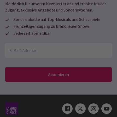
Melde dich für unseren Newsletter an und erhalte Insider-
inakzeptabel, aber besonders zu den Preisen im West End. Ein
Zugang, exklusive Angebote und Sonderaktionen.
wesentlicher Teil des Problems war das Fehlen eines Abfalls
zwischen den Sitzreihen und zweitens die Tatsache, dass die
Sonderrabatte auf Top-Musicals und Schauspiele
Sitzreihen nicht versetzt waren, z. B. sollte Sitz 5 hinter dem
Frühzeitiger Zugang zu brandneuen Shows
"Platz" hinter den Sitzen 5 und 6 vorne liegen. Das Theater
Jederzeit abmeldbar
scheint kürzlich renoviert worden zu sein, doch dies ist ein
grundlegender Designfehler (vielleicht um einige zusätzliche
Sitzplätze Platz zu bieten) und hätte nicht toleriert werden
dürfen. Außerdem schienen die Herrentoiletten für die Anzahl der
Männer, die sie benutzen wollten, völlig unzureichend – die etwa
5 Urinale und 1 Kabine in einem kleinen Raum mit schlechtem
Zugang. Komm schon, gibt es in London keine Bauvorschriften?
Abonnieren
Die Bar war außerdem sehr beengt, es fehlte Platz und kein
Zugang zur Bar, daher denke ich, dass du viele Kunden verloren
hast, weil sich Leute in den Gängen des Auditoriums drängten. Ich
denke, die Designer der Theaterrenovierung sollten zur
Rechenschaft gezogen werden. Wer waren sie? Ein weiteres
Thema war die Beschilderung bezüglich Fotografie und