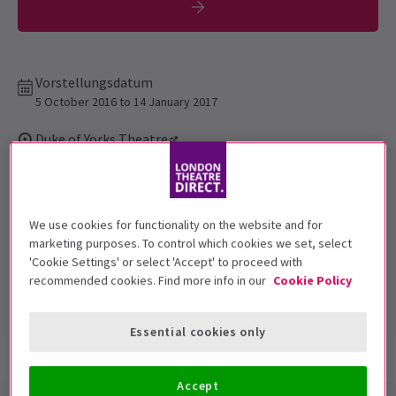
Vorstellungsdatum
5 October 2016 to 14 January 2017
Duke of Yorks Theatre
Laufzeit: 2 hours 45 min with one interval
Mit Pause
We use cookies for functionality on the website and for
Top-Bewertete Show
marketing purposes. To control which cookies we set, select
Rezensenten bewerten diese Show sehr hoch
'Cookie Settings' or select 'Accept' to proceed with
4.6
recommended cookies. Find more info in our
Cookie Policy
134
reviews
Essential cookies only
Show-Infos
Fotos & Videos
Barrierefreiheit
Accept