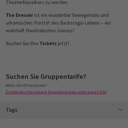
Theaterklassikers zu werden.
The Dresser
ist ein wunderbar bewegendes und
urkomisches Porträt des Backstage-Lebens – ein
wahrhaft theatralisches Genuss!
Buchen Sie Ihre
Tickets
jetzt!
Recent Reviews
Latest
The Dresser
News
4.6
Suchen Sie Gruppentarife?
Gruppenpreise
134
reviews
Mehr als 8 Personen?
Sonderpreise für Gruppen ab 8 Personen
Sandra Scott
17. Januar
Entdecken Sie unsere Gruppenpreise und sparen Sie!
Entdecken Sie unsere Gruppenpreise und sparen Sie!
Großartiges Schauspiel und Bühnenbild -estupendo
Tags
Mike Gardner
16. Januar
Was für ein wunderbarer Abend mit Unterhaltung! Dies war das
Klassikerkarten
Hot Tickets
Theaterkarten