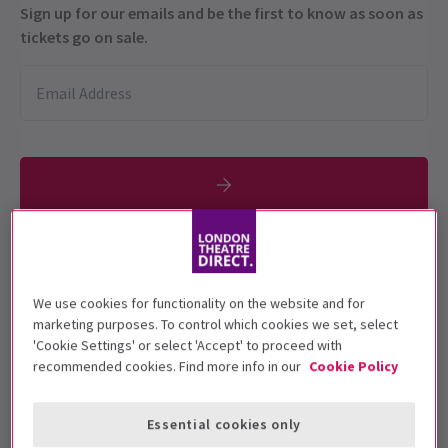
Sign up for our emails and be the first to know as soon as
tickets go on sale.
Diese Produktion wird für 12+ Jahre
empfohlen
We use cookies for functionality on the website and for
marketing purposes. To control which cookies we set, select
Vorstellungsdatum
'Cookie Settings' or select 'Accept' to proceed with
20 February - 26 April 2025
recommended cookies. Find more info in our
Cookie Policy
Theatre Royal Haymarket
Essential cookies only
Laufzeit: 2hrs 40mins