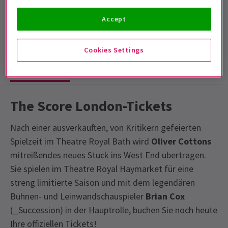
Mit Pause
Accept
4.6
136
reviews
Cookies Settings
Show-Infos
Fotos & Videos
Barrierefreiheit
The Score London-Tickets
Nach einer ausverkauften, von Kritikern gefeierten
Spielzeit im Theatre Royal Bath wird
Oliver Cottons
mitreißendes neues Stück ins West End übertragen.
Sie spielen im Theatre Royal Haymarket für eine
streng limitierte Saison und mit dem legendären
Bühnen- und Leinwandschauspieler
Brian Cox
(_Succession) in der Hauptrolle, buchen Sie noch heute
Ihre offiziellen Tickets!