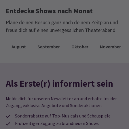
für ein paar Stunden hatte ich das Gefühl, am Leben Bachs und in
seiner Zeit teilzunehmen. Ausgezeichnet! Danke.
Entdecke Shows nach Monat
Plane deinen Besuch ganz nach deinem Zeitplan und
ELAINE DAVEY
27. April
freue dich auf einen unvergesslichen Theaterabend.
Es ist das Beste, was ich seit Jahren gesehen habe
August
September
Oktober
November
Angela Thomsett
27. April
Die Reise aus dem Norden Englands lohnt sich.
THilton
27. April
Hervorragende Darstellung, faszinierendes und fesselndes Stück
Als Erste(r) informiert sein
Bette Rabie
27. April
Melde dich für unseren Newsletter an und erhalte Insider-
Ich liebte es – die Musik, die Ideen, das meiste Schauspiel, das
Zugang, exklusive Angebote und Sonderaktionen.
Ende.
Sonderrabatte auf Top-Musicals und Schauspiele
Frühzeitiger Zugang zu brandneuen Shows
Graham
25. April