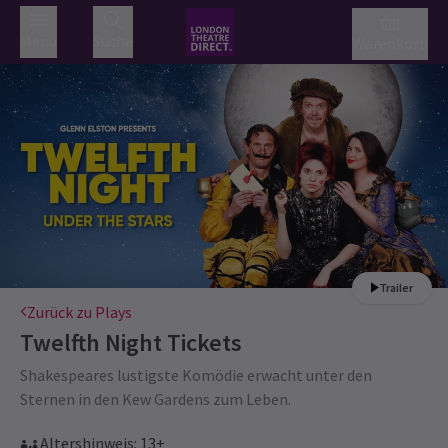
Menü
Suche
Warenkorb
Trailer
Zurück zu Plays
Twelfth Night
Tickets
Shakespeares lustigste Komödie erwacht unter den
Sternen in den Kew Gardens zum Leben.
Altershinweis: 13+