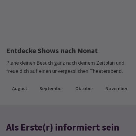
8 AUGUST 2026
Shakespeare-Tickets
Limitierte Laufzeit-Tickets
SONNTAG
19:30
Off West End Theatre
9 AUGUST 2026
DIENSTAG
19:30
11 AUGUST 2026
MITTWOCH
19:30
Entdecke Shows nach Monat
12 AUGUST 2026
Plane deinen Besuch ganz nach deinem Zeitplan und
DONNERSTAG
19:30
freue dich auf einen unvergesslichen Theaterabend.
13 AUGUST 2026
FREITAG
19:30
14 AUGUST 2026
August
September
Oktober
November
SAMSTAG
19:30
15 AUGUST 2026
Vorstellungsmonate
Als Erste(r) informiert sein
Springe direkt zu einem Monat, um eine Vorstellung