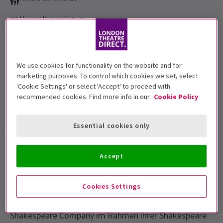
Vorstellungsdatum
25 July – 30 August 2026
Theatre On Kew
We use cookies for functionality on the website and for
Laufzeit: 2hrs 40mins
marketing purposes. To control which cookies we set, select
Mit Pause
'Cookie Settings' or select 'Accept' to proceed with
recommended cookies. Find more info in our
Cookie Policy
Show-Infos
Spielzeiten
Essential cookies only
Twelfth Night London-Tickets
Accept
Erleben Sie eine von Shakespeares freudigsten
Cookies Settings
Komödien in der bezaubernden Umgebung der Kew
Gardens. Aufgeführt von der renommierten Australian
Shakespeare Company im Rahmen ihrer Shakespeare