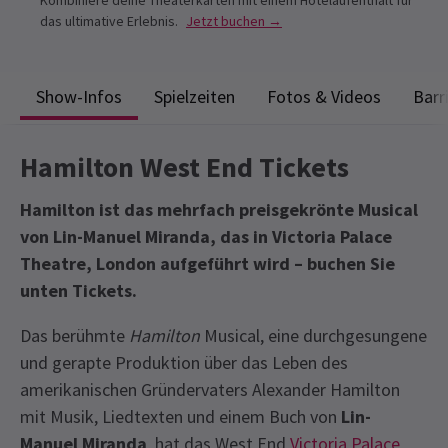
Kombiniere deine Theaterkarten mit einem Hotelaufenthalt für
das ultimative Erlebnis.
Jetzt buchen →
Show-Infos
Spielzeiten
Fotos & Videos
Barr
Hamilton West End Tickets
Hamilton ist das mehrfach preisgekrönte Musical
von Lin-Manuel Miranda, das in Victoria Palace
Theatre, London aufgeführt wird – buchen Sie
unten Tickets.
Das berühmte
Hamilton
Musical, eine durchgesungene
und gerapte Produktion über das Leben des
amerikanischen Gründervaters Alexander Hamilton
mit Musik, Liedtexten und einem Buch von
Lin-
Manuel Miranda
, hat das West End
Victoria Palace