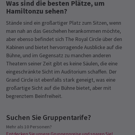
Was sind die besten Plätze, um
Hamiltonzu sehen?
Stände sind ein großartiger Platz zum Sitzen, wenn
man nah an das Geschehen herankommen möchte,
aber ebenso befindet sich The Royal Circle über den
Kabinen und bietet hervorragende Ausblicke auf die
Bühne, und im Gegensatz zu manchen anderen
Theatern seiner Zeit gibt es keine Säulen, die eine
eingeschränkte Sicht im Auditorium schaffen. Der
Grand Circle ist ebenfalls stark geneigt, was eine
großartige Sicht auf die Bühne bietet, aber mit
begrenztem Beinfreiheit.
Recent Reviews
Latest
Hamilton
News
Bevorstehende Vorstellungszeiten
Content
4.7
Suchen Sie Gruppentarife?
Enthält etwas starke Sprache, empfohlen für 10-
3800
reviews
Jährige und älter.
Mehr als 10 Personen?
MONTAG
19:30
Max Goldrich
13. Januar
7 SEPTEMBER 2026
Entdecken Sie unsere Gruppenpreise und sparen Sie!