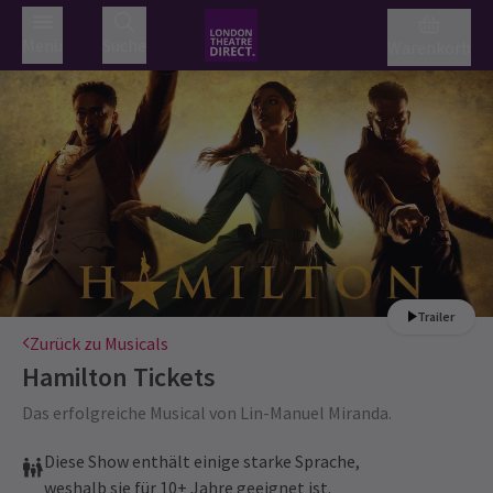
Menü
Suche
Warenkorb
Trailer
Zurück zu Musicals
Hamilton
Tickets
Das erfolgreiche Musical von Lin-Manuel Miranda.
Diese Show enthält einige starke Sprache,
weshalb sie für 10+ Jahre geeignet ist.