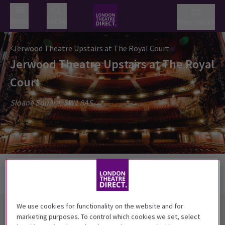
Menü
Suche
Warenkorb
Jerwood Theatre Upstairs at The Royal Court
Jerwood Theatre Upstairs at The Royal
Court
Sloane Square, SW1 8AS
We use cookies for functionality on the website and for
Anfahrt + Karte
marketing purposes. To control which cookies we set, select