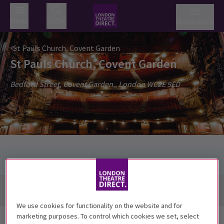
Menü
Suche
Warenkorb
St Pauls Church, Covent Garden
St Pauls Church, Covent Garden
Bedford Street, Covent Garden,, London WC2E 9ED
Anfahrt + Karte
We use cookies for functionality on the website and for
marketing purposes. To control which cookies we set, select
Nächste verfügbare Vorstellungen