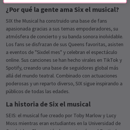
¿Por qué la gente ama Six el musical?
SIX the Musical ha construido una base de fans
apasionada gracias a sus temas empoderadores, su
atmósfera de concierto y su banda sonora inolvidable.
Los fans se disfrazan de sus Queens favoritas, asisten
a eventos de "Sixdel mes" y celebran el espectáculo
online. Sus canciones se han hecho virales en TikTok y
Spotify, creando una base de seguidores global más
allá del mundo teatral. Combinado con actuaciones
poderosas y un reparto diverso, SIX sigue inspirando a
públicos de todas las edades.
La historia de Six el musical
SEIS: el musical fue creado por Toby Marlow y Lucy
Moss mientras eran estudiantes en la Universidad de