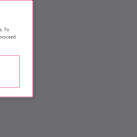
s. To
 proceed