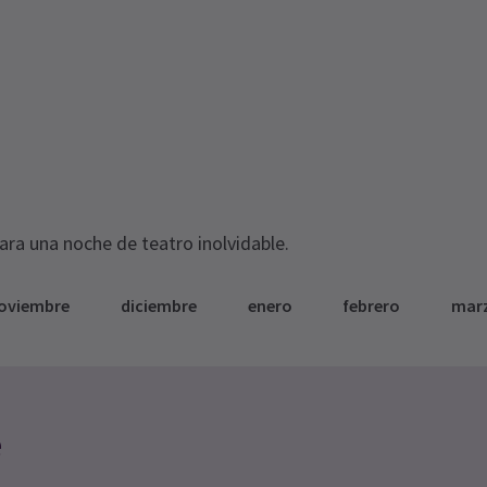
para una noche de teatro inolvidable.
oviembre
diciembre
enero
febrero
mar
e