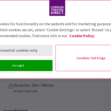
Trailer
okies for functionality on the website and for marketing purpose
hich cookies we set, select 'Cookie Settings' or select 'Accept' to
ommended cookies. Find more info in our
Cookie Policy
us Case of Benjamin Button
Essential cookies only
Cookies Settings
Accept
Fechas de función
10 October 2024 - 11 October 2025
Duración: 2hrs 30mins
Incluye intervalo
Accesibilidad