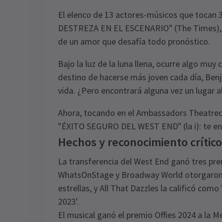
El elenco de 13 actores-músicos que tocan
DESTREZA EN EL ESCENARIO" (The Times), d
de un amor que desafía todo pronóstico.
Bajo la luz de la luna llena, ocurre algo muy
destino de hacerse más joven cada día, Ben
vida. ¿Pero encontrará alguna vez un lugar a
Ahora, tocando en el Ambassadors Theatrede
"ÉXITO SEGURO DEL WEST END" (la i): te e
Hechos y reconocimiento crítico
La transferencia del West End ganó tres pre
WhatsOnStage y Broadway World otorgaron 
estrellas, y All That Dazzles la calificó c
2023'.
El musical ganó el premio Offies 2024 a la M