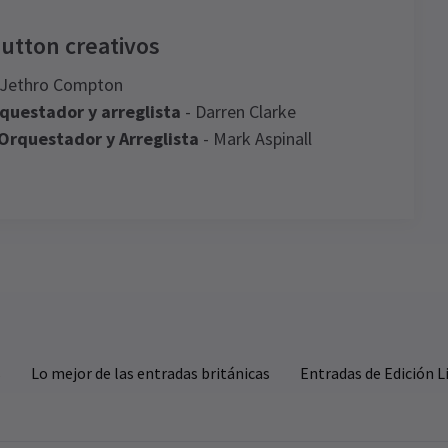
utton creativos
 Jethro Compton
rquestador y arreglista
- Darren Clarke
 Orquestador y Arreglista
- Mark Aspinall
Precios para grupos
Precios especiales para grupos de 6 o más
¡Consulta nuestros precios de grupo y ahorra!
s
Lo mejor de las entradas británicas
Entradas de Edición 