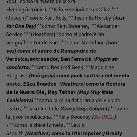
You) *como la madre de la Sra.
Fleming/Verónica, **Iván Fernández González ***
(Joseph)* como Kurt Kelly, **Jason Battersby
(Just
for One Day)
**como Ram Sweeney, **Alexander
Service ***(Heathers) *como el padre/gran
amigo/director de Kurt, **Conor McFarlane
(una
vez)
como el padre de Ram/padre de
Verónica/entrenador,
Ben Fenwick
(Pippin en
concierto)
**como Besitred Geek, **Madeleine
Hargrave
(Hairspray)
como punk surfista del medio
oeste,
Eliza Bowden
(Heathers)
como la fiestera
de la Nueva Ola,
May Tether
(Muy Muy Mala
Cenicienta)
**como la reina del drama del club de
teatro, **Jasmine Cole
(Crazy Coqs Cabaret)
**como
la joven republicana, **Kelly Sweeney
(
Six (NCL)
)
-
**como la chica fumeta, **Lewis
Asquith
(Heathers)
como la friki hipster y
Bradly