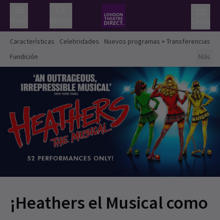
Menú
Buscar
Cesta
Características
Celebridades
Nuevos programas + Transferencias
Fundición
Más
¡Heathers el Musical como