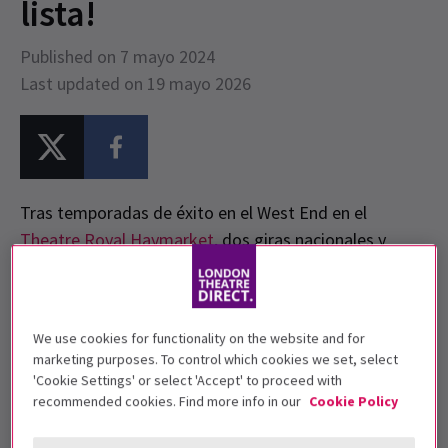
lista!
Published on 7 mayo 2024
Last updated on 19 mayo 2026
Tras temporadas de éxito en el West End en el
Theatre Royal Haymarket
, dos giras nacionales y
temporadas récord en
The Other
Palace de Londres,
el ganador del premio a 'Mejor Musical Nuevo' de
WhatsOnStage regresa con fuerza. Jugando en el
We use cookies for functionality on the website and for
@sohoplace
íntimo durante solo seis semanas a partir
marketing purposes. To control which cookies we set, select
del 22 de mayo, ¿quién pasará las vacaciones de
'Cookie Settings' or select 'Accept' to proceed with
primavera en Westerberg High?
recommended cookies. Find more info in our
Cookie Policy