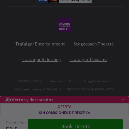
Descuentos para estudiantes y ofertas exclusivas
Trafalgar Entertainment
Stagecoach Theatre
Trafalgar Releasing
Trafalgar Theatres
© 1999-
2026
London Theatre Direct Limited. All rights reserved.
55 Strand London UK WC2R 0LQ
GPS: 51°30'47.64"N 0°8'28.443"W
Ofertas y destacados
OFERTA
SIN COMISIONES DE RESERVA
Tickets from
Book Tickets