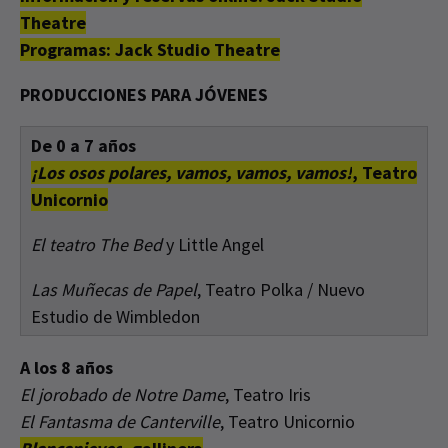
Theatre
Programas: Jack Studio Theatre
PRODUCCIONES PARA JÓVENES
De 0 a 7 años
¡Los osos polares, vamos, vamos, vamos!
, Teatro
Unicornio
El teatro The Bed
y Little Angel
Las Muñecas de Papel
, Teatro Polka / Nuevo
Estudio de Wimbledon
A los 8 años
El jorobado de Notre Dame
, Teatro Iris
El Fantasma de Canterville
, Teatro Unicornio