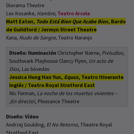
Diorama Theatre
Lex Kosanke,
Hambre
,
Teatro Arcola
Matt Eaton,
Todo Está Bien Que Acabe Bien
, Bardo
de Guildford / Jermyn Street Theatre
Xana,
Nudo de Sangre
, Teatro Naranjo
Diseño: Iluminación
Christopher Nairne,
Preludios
,
Southwark Playhouse Clancy Flynn,
Un acto de
Dios
, Las bóvedas
Jessica Hung Han Yun,
Equus
, Teatro Itinerante
Inglés / Teatro Royal Stratford East
Nic Farman,
La noche de los muertos vivientes –
¡En directo!
, Pleasance Theatre
Diseño: Vídeo
Andrzej Goulding,
El No Retorno
, Theatre Royal
Stratford East