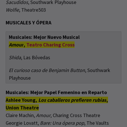
Sacudidos
, Southwark Playhouse
Wolfie
, Theatre503
MUSICALES Y ÓPERA
Musicales: Mejor Nuevo Musical
Amour
,
Teatro Charing Cross
Shida
, Las Bóvedas
El curioso caso de Benjamin Button
, Southwark
Playhouse
Musicales: Mejor Papel Femenino en Reparto
Ashlee Young,
Los caballeros prefieren rubias
,
Union Theatre
Claire Machin,
Amour
, Charing Cross Theatre
Georgie Lovatt,
Bare: Una ópera pop
, The Vaults