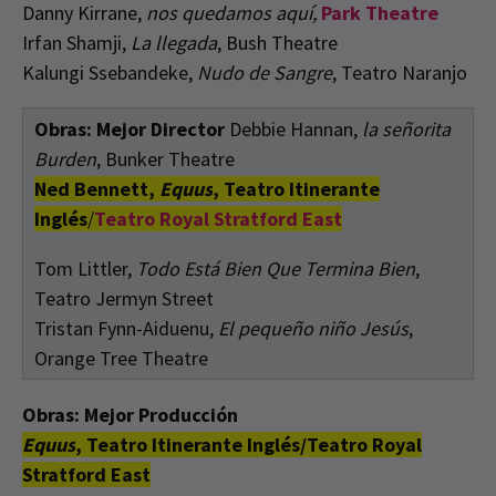
Danny Kirrane,
nos quedamos aquí,
Park Theatre
Irfan Shamji,
La llegada
, Bush Theatre
Kalungi Ssebandeke,
Nudo de Sangre
, Teatro Naranjo
Obras: Mejor Director
Debbie Hannan,
la señorita
Burden
, Bunker Theatre
Ned Bennett,
Equus
, Teatro Itinerante
Inglés
/
Teatro Royal Stratford East
Tom Littler,
Todo Está Bien Que Termina Bien
,
Teatro Jermyn Street
Tristan Fynn-Aiduenu,
El pequeño niño Jesús
,
Orange Tree Theatre
Obras: Mejor Producción
Equus
, Teatro Itinerante Inglés/Teatro Royal
Stratford East