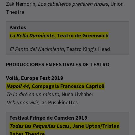
Zak Nemorin,
Los caballeros prefieren rubias
, Union
Theatre
Pantos
La Bella Durmiente
, Teatro de Greenwich
El Panto del Nacimiento
, Teatro King's Head
PRODUCCIONES EN FESTIVALES DE TEATRO
Voilà, Europe Fest 2019
Napoli 44
, Compagnia Francesca Caprioli
Te lo diré en un minuto
, Nuna Livhaber
Debemos vivir
, las Pushkinettes
Festival Fringe de Camden 2019
Todas las Pequeñas Luces
, Jane Upton/Tristan
Bates Theatre