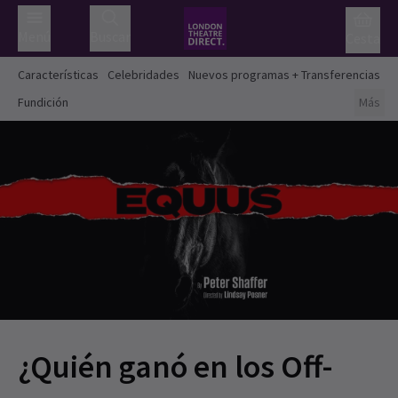
Menú
Buscar
Cesta
Características
Celebridades
Nuevos programas + Transferencias
Fundición
Más
¿Quién ganó en los Off-