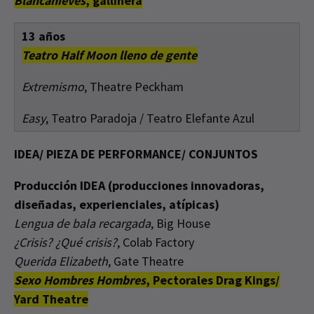
Blancanieves
, gallinera
13 años
Teatro Half Moon lleno de gente
Extremismo
, Theatre Peckham
Easy
, Teatro Paradoja / Teatro Elefante Azul
IDEA/ PIEZA DE PERFORMANCE/ CONJUNTOS
Producción IDEA (producciones innovadoras,
diseñadas, experienciales, atípicas)
Lengua de bala recargada
, Big House
¿Crisis? ¿Qué crisis?
, Colab Factory
Querida Elizabeth
, Gate Theatre
Sexo Hombres Hombres
, Pectorales Drag Kings/
Yard Theatre