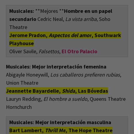
Musicales:
**Mejores **
Hombre en un papel
secundario
Cedric Neal,
La vista arriba,
Soho
Theatre
Jerome Pradon,
Aspectos del amor
, Southwark
Playhouse
Oliver Savile,
Falsettos
,
El Otro Palacio
Musicales: Mejor interpretación femenina
Abigayle Honeywill,
Los caballeros prefieren rubias
,
Union Theatre
Jeannette Bayardelle,
Shida
, Las Bóvedas
Lauryn Redding,
El hombre a sueldo
, Queens Theatre
Hornchurch
Musicales: Mejor interpretación masculina
Bart Lambert,
Thrill Me
, The Hope Theatre