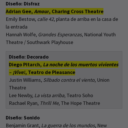
Diseño: Disfraz
Adrian Gee,
Amour
, Charing Cross Theatre
Emily Bestow,
calle 42
, planta de arriba en la casa de
la entrada
Hannah Wolfe,
Grandes Esperanzas
, National Youth
Theatre / Southwark Playhouse
Diseño: Decorado
Diego Pitarch,
La noche de los muertos vivientes
– ¡Vive!
, Teatro de Pleasance
Justin Williams,
Silbado contra el viento
, Union
Theatre
Lee Newby,
La vista arriba,
Teatro Soho
Rachael Ryan,
Thrill Me
, The Hope Theatre
Diseño: Sonido
Benjamin Grant,
La guerra de los mundos
, New