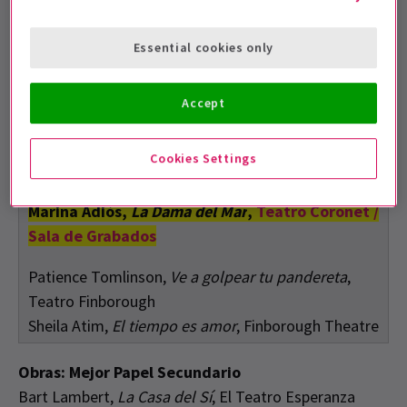
Obras: Mejor obra nueva
Essential cookies only
Matilda Ibini,
Pequeña Señorita Burden
, Teatro
Bunker
Accept
Rose Lewenstein,
Cougar
, Orange Tree Theatre
Ross Willis,
Wolfie
, Theatre503
Cookies Settings
Obras: Mejor Papel Femenino en Reparto
Marina Adiós,
La Dama del Mar
,
Teatro Coronet /
Sala de Grabados
Patience Tomlinson,
Ve a golpear tu pandereta
,
Teatro Finborough
Sheila Atim,
El tiempo es amor
, Finborough Theatre
Obras: Mejor Papel Secundario
Bart Lambert,
La Casa del Sí
, El Teatro Esperanza