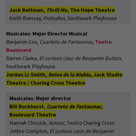
Jack Reitman,
Thrill Me
, The Hope Theatre
Keith Ramsay,
Preludios
, Southwark Playhouse
Musicales: Mejor Director Musical
Benjamin Cox,
Cuarteto de Fantasmas
,
Teatro
Boulevard
Darren Clarke,
El curioso caso de Benjamin Button
,
Southwark Playhouse
Jordan Li-Smith,
Reina de la Niebla
, Jack Studio
Theatre / Charing Cross Theatre
Musicales: Mejor director
Bill Buckhurst,
Cuarteto de Fantasmas
,
Boulevard Theatre
Hannah Chissick,
Amour
, Teatro Charing Cross
Jethro Compton,
El curioso caso de Benjamin