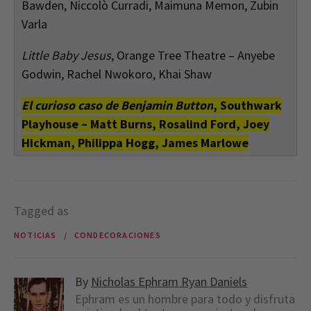
Bawden, Niccolò Curradi, Maimuna Memon, Zubin
Varla
Little Baby Jesus
, Orange Tree Theatre – Anyebe
Godwin, Rachel Nwokoro, Khai Shaw
El curioso caso de Benjamin Button
, Southwark
Playhouse – Matt Burns, Rosalind Ford, Joey
Hickman, Philippa Hogg, James Marlowe
Tagged as
NOTICIAS
CONDECORACIONES
By
Nicholas Ephram Ryan Daniels
Ephram es un hombre para todo y disfruta