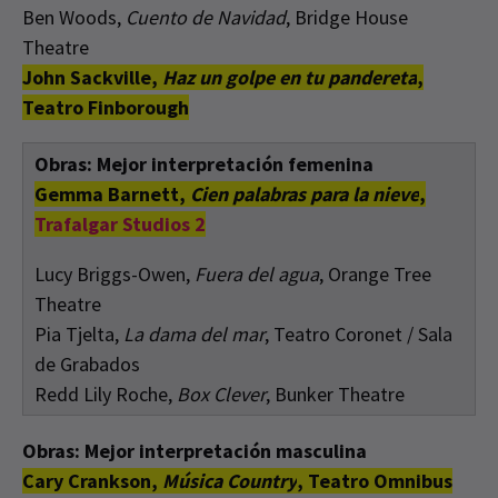
Ben Woods,
Cuento de Navidad
, Bridge House
Theatre
John Sackville,
Haz un golpe en tu pandereta
,
Teatro Finborough
Obras: Mejor interpretación femenina
Gemma Barnett,
Cien palabras para la nieve
,
Trafalgar Studios 2
Lucy Briggs-Owen,
Fuera del agua
, Orange Tree
Theatre
Pia Tjelta,
La dama del mar
, Teatro Coronet / Sala
de Grabados
Redd Lily Roche,
Box Clever
, Bunker Theatre
Obras: Mejor interpretación masculina
Cary Crankson,
Música Country
, Teatro Omnibus