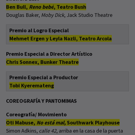
Ben Bull,
Reno bebé
, Teatro Bush
Douglas Baker,
Moby Dick
, Jack Studio Theatre
Premio al Logro Especial
Mehmet Ergen y Leyla Nazli, Teatro Arcola
Premio Especial a Director Artístico
Chris Sonnex, Bunker Theatre
Premio Especial a Productor
Tobi Kyeremateng
COREOGRAFÍA Y PANTOMIMAS
Coreografía/ Movimiento
Oti Mabuse,
No está mal,
Southwark Playhouse
Simon Adkins,
calle 42
, arriba en la casa de la puerta