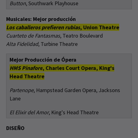
Button
, Southwark Playhouse
Musicales: Mejor producción
Los caballeros prefieren rubias
, Union Theatre
Cuarteto de Fantasmas
, Teatro Boulevard
Alta Fidelidad
, Turbine Theatre
Mejor Producción de Ópera
HMS Pinafore
, Charles Court Opera, King's
Head Theatre
Partenope
, Hampstead Garden Opera, Jacksons
Lane
El Elixir del Amor
, King's Head Theatre
DISEÑO