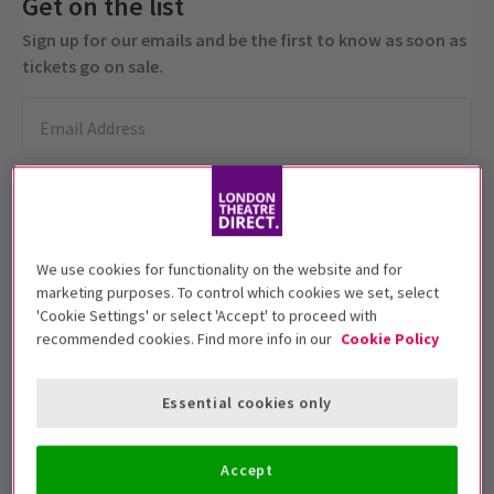
Get on the list
Sign up for our emails and be the first to know as soon as
tickets go on sale.
We use cookies for functionality on the website and for
marketing purposes. To control which cookies we set, select
'Cookie Settings' or select 'Accept' to proceed with
Esta producción se recomienda para
recommended cookies. Find more info in our
Cookie Policy
personas de 12+ años.
Fechas de función
Essential cookies only
2 May - 6 June 2026
Open Air Theatre, Regent's Park
Accept