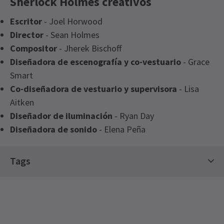
Sherlock Holmes creativos
Escritor
- Joel Horwood
Director
- Sean Holmes
Compositor
- Jherek Bischoff
Diseñadora de escenografía y co-vestuario
- Grace
Smart
Co-diseñadora de vestuario y supervisora
- Lisa
Aitken
Diseñador de iluminación
- Ryan Day
Diseñadora de sonido
- Elena Peña
Tags
Entradas de Edición Limitada
Fuera del Teatro West End
Entradas para el Teatro al Aire Libre de Regent's Park