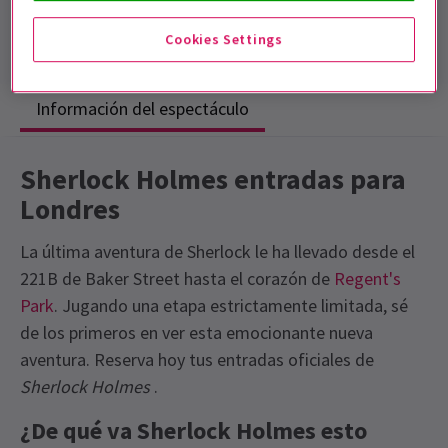
Duración: TBC
Sin intervalo
Cookies Settings
Información del espectáculo
Sherlock Holmes entradas para
Londres
La última aventura de Sherlock le ha llevado desde el
221B de Baker Street hasta el corazón de
Regent's
Park
. Jugando una etapa estrictamente limitada, sé
de los primeros en ver esta emocionante nueva
aventura. Reserva hoy tus entradas oficiales de
Sherlock Holmes
.
¿De qué va Sherlock Holmes esto