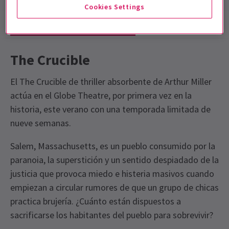
Cookies Settings
Información del espectáculo
Accesibilidad
The Crucible
El The Crucible de thriller absorbente de Arthur Miller
actúa en el Globe Theatre, por primera vez en la
historia, este verano con una temporada limitada de
nueve semanas.
Salem, Massachusetts, es un pueblo consumido por la
paranoia, la superstición y un sentido despiadado de la
justicia que provoca miedo e histeria masivos cuando
empiezan a circular rumores de que un grupo de chicas
practica brujería. ¿Cuánto están dispuestos a
sacrificarse los habitantes del pueblo para sobrevivir?