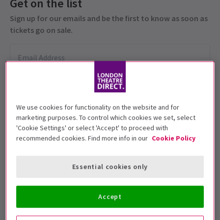
Get on the list
Sign up for our emails and be the first to know as soon as
tickets go on sale.
We use cookies for functionality on the website and for
marketing purposes. To control which cookies we set, select
'Cookie Settings' or select 'Accept' to proceed with
recommended cookies. Find more info in our
Cookie Policy
Fechas de función
8 May - 12 July 2025
Essential cookies only
Shakespeare's Globe
Duración: TBC
Accept
Incluye intervalo