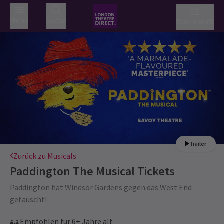
Menü
Suche
Warenkorb
Trailer
Zurück zu Musicals
Paddington The Musical
Tickets
Paddington hat Windsor Gardens gegen das West End
getauscht!
Empfohlen für 6+ Jahre alt