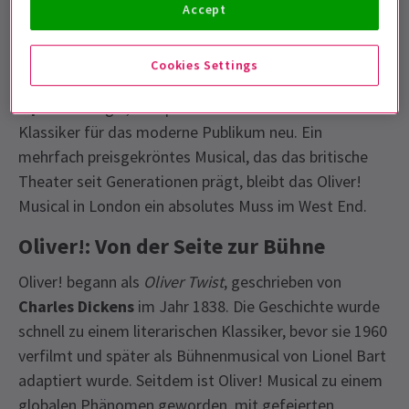
Wiederaufnahme bringt frische Energie in eine
Accept
legendäre Show. Mit Regie und Choreografie des
renommierten Theatermachers
Matthew Bourne
und
Cookies Settings
einer herausragenden Besetzung, darunter
Simon
Lipkin
als Fagin, interpretiert diese Produktion einen
Klassiker für das moderne Publikum neu. Ein
mehrfach preisgekröntes Musical, das das britische
Theater seit Generationen prägt, bleibt das Oliver!
Musical in London ein absolutes Muss im West End.
Oliver!: Von der Seite zur Bühne
Oliver! begann als
Oliver Twist
, geschrieben von
Charles Dickens
im Jahr 1838. Die Geschichte wurde
schnell zu einem literarischen Klassiker, bevor sie 1960
verfilmt und später als Bühnenmusical von Lionel Bart
adaptiert wurde. Seitdem ist Oliver! Musical zu einem
globalen Phänomen geworden, mit gefeierten