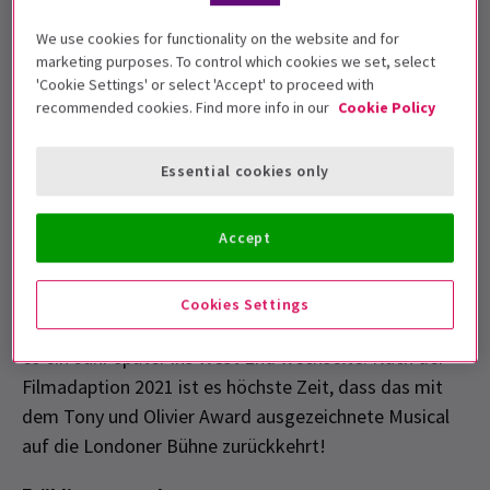
We use cookies for functionality on the website and for
marketing purposes. To control which cookies we set, select
'Cookie Settings' or select 'Accept' to proceed with
recommended cookies. Find more info in our
Cookie Policy
Essential cookies only
**In den Höhen **
Accept
Bevor
es Hamilton
gab, lief
Lin Manuel Mirandas
erfolgreiches Musical in Washington Heights 2014 am
Cookies Settings
Southwark Playhouse
mit begeisterten Kritiken, bevor
es ein Jahr später ins West End wechselte. Nach der
Filmadaption 2021 ist es höchste Zeit, dass das mit
dem Tony und Olivier Award ausgezeichnete Musical
auf die Londoner Bühne zurückkehrt!