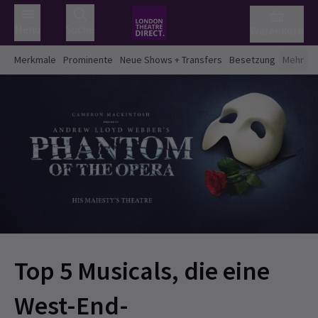
Menü
Suche
Warenkorb
Merkmale
Prominente
Neue Shows + Transfers
Besetzung
Mehr
Top 5 Musicals, die eine
West-End-