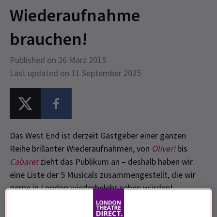
Wiederaufnahme
brauchen!
Published on 26 März 2015
Last updated on 11 September 2025
Das West End ist derzeit Gastgeber einer ganzen
Reihe brillanter Wiederaufnahmen, von
Oliver!
bis
Cabaret
zieht das Publikum an – deshalb haben wir
eine Liste der 5 Musicals zusammengestellt, die wir
gerne in London wiederbelebt sehen würden!