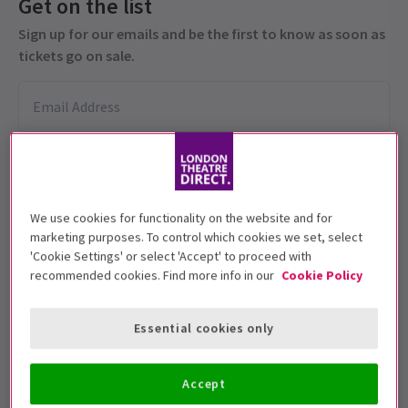
Get on the list
Sign up for our emails and be the first to know as soon as
tickets go on sale.
We use cookies for functionality on the website and for
marketing purposes. To control which cookies we set, select
'Cookie Settings' or select 'Accept' to proceed with
Diese Produktion wird für 11+ Jahre
recommended cookies. Find more info in our
Cookie Policy
empfohlen
Vorstellungsdatum
Essential cookies only
6 August - 6 September 2025
Harold Pinter Theatre
Accept