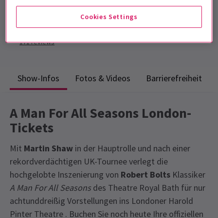
Laufzeit: 2hrs 40mins
Mit Pause
Cookies Settings
4.7
171
reviews
Show-Infos
Fotos & Videos
Barrierefreiheit
A Man For All Seasons London-
Tickets
Mit
Martin Shaw
in der Hauptrolle und nach einer
rekordverdächtigen UK-Tournee verlegt die
hochgelobte Inszenierung von
Robert Bolts
Klassiker
A Man For All Seasons
des Theatre Royal Bath für nur
achtunddreißig Vorstellungen ins Londoner Harold
Pinter Theatre . Buchen Sie noch heute Ihre offiziellen