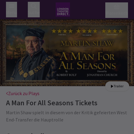
Menü
Suche
Warenkorb
Trailer
Zurück zu Plays
A Man For All Seasons
Tickets
Martin Shaw spielt in diesem von der Kritik gefeierten West
End-Transfer die Hauptrolle