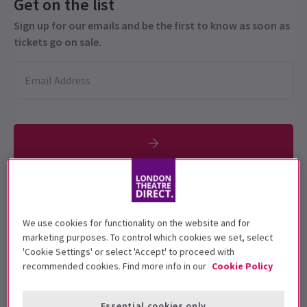
Get on the list
Sign up for our emails and be the first to know as soon as
tickets go on sale.
Diese Produktion wird für 13+ Jahre
empfohlen.
We use cookies for functionality on the website and for
marketing purposes. To control which cookies we set, select
Vorstellungsdatum
'Cookie Settings' or select 'Accept' to proceed with
24 May - 22 November 2025
recommended cookies. Find more info in our
Cookie Policy
Duke of Yorks Theatre
Essential cookies only