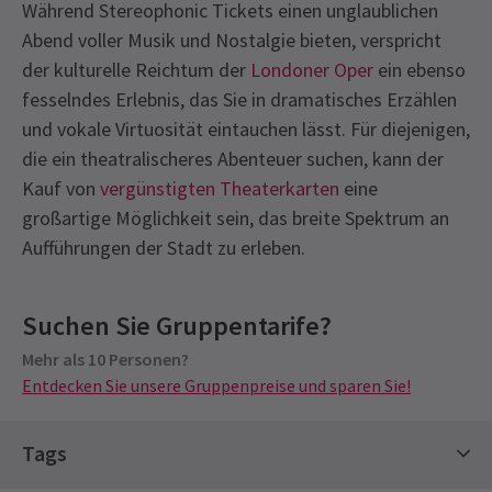
Während Stereophonic Tickets einen unglaublichen
Abend voller Musik und Nostalgie bieten, verspricht
der kulturelle Reichtum der
Londoner Oper
ein ebenso
fesselndes Erlebnis, das Sie in dramatisches Erzählen
und vokale Virtuosität eintauchen lässt. Für diejenigen,
die ein theatralischeres Abenteuer suchen, kann der
Kauf von
vergünstigten Theaterkarten
eine
großartige Möglichkeit sein, das breite Spektrum an
Aufführungen der Stadt zu erleben.
Recent Reviews
Latest
Stereophonic
News
Content
3.7
Suchen Sie Gruppentarife?
Diese Produktion enthält simulierten
122
reviews
Drogenkonsum. Rauchen auf der Bühne –
Mehr als 10 Personen?
Melanie
23. November
Entdecken Sie unsere Gruppenpreise und sparen Sie!
Kräuterzigaretten werden auf der Bühne
Dieses Stück ist elektrisierend. Das Casting ist hervorragend, das
See all
10
verwendet
Bühnenbild und die Musik brillant. Ich habe es geliebt, sehr zu
Tags
empfehlen
Access