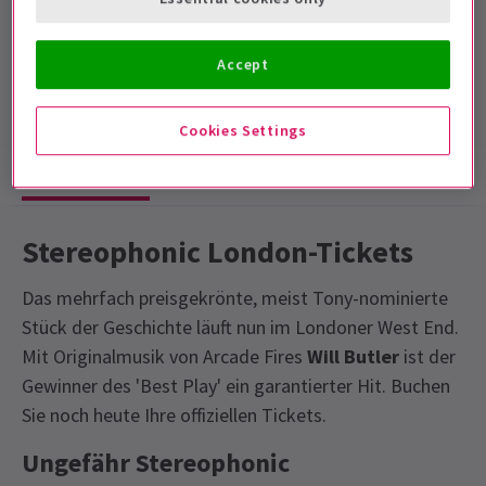
Laufzeit: 3hrs 10mins
Mit Pause
Accept
3.7
122
reviews
Cookies Settings
Show-Infos
Fotos & Videos
Barrierefreiheit
Stereophonic London-Tickets
Das mehrfach preisgekrönte, meist Tony-nominierte
Stück der Geschichte läuft nun im Londoner West End.
Mit Originalmusik von Arcade Fires
Will Butler
ist der
Gewinner des 'Best Play' ein garantierter Hit. Buchen
Sie noch heute Ihre offiziellen Tickets.
Ungefähr Stereophonic