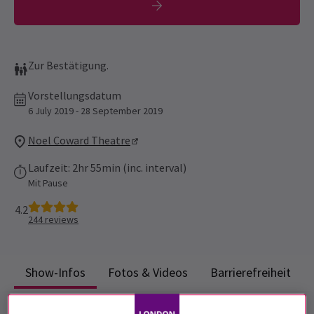
Zur Bestätigung.
Vorstellungsdatum
6 July 2019 - 28 September 2019
Noel Coward Theatre
Laufzeit: 2hr 55min (inc. interval)
Mit Pause
4.2
244
reviews
Show-Infos
Fotos & Videos
Barrierefreiheit