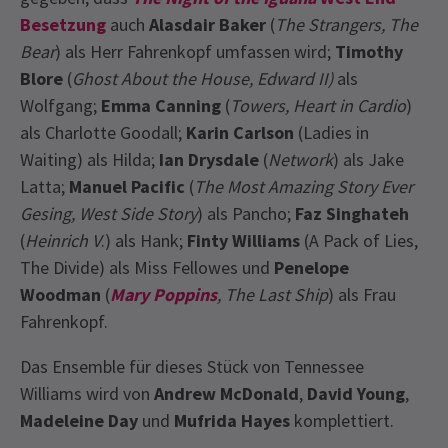
Besetzung
auch
Alasdair Baker
(
The Strangers, The
Bear
) als Herr Fahrenkopf umfassen wird;
Timothy
Blore
(
Ghost About the House, Edward II)
als
Wolfgang;
Emma Canning
(
Towers, Heart in Cardio
)
als Charlotte Goodall;
Karin Carlson
(Ladies in
Waiting) als Hilda;
Ian Drysdale
(
Network
) als Jake
Latta;
Manuel Pacific
(
The Most Amazing Story Ever
Gesing, West Side Story
) als Pancho;
Faz Singhateh
(
Heinrich V
.) als Hank;
Finty Williams
(A Pack of Lies,
The Divide) als Miss Fellowes und
Penelope
Woodman
(
Mary Poppins
, The Last Ship
) als Frau
Fahrenkopf.
Das Ensemble für dieses Stück von Tennessee
Williams wird von
Andrew McDonald
,
David Young
,
Madeleine Day
und
Mufrida Hayes
komplettiert.