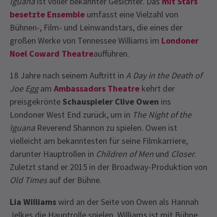
Iguana
ist voller bekannter Gesichter. Das
mit Stars
besetzte Ensemble
umfasst eine Vielzahl von
Bühnen-, Film- und Leinwandstars, die eines der
großen Werke von Tennessee Williams im
Londoner
Noel Coward Theatre
aufführen.
18 Jahre nach seinem Auftritt in
A Day in the Death of
Joe Egg
am
Ambassadors Theatre
kehrt der
preisgekrönte
Schauspieler Clive Owen
ins
Londoner West End zurück, um in
The Night of the
Iguana
Reverend Shannon zu spielen. Owen ist
vielleicht am bekanntesten für seine Filmkarriere,
darunter Hauptrollen in
Children of Men
und
Closer
.
Zuletzt stand er 2015 in der Broadway-Produktion von
Old Times
auf der Bühne.
Lia Williams
wird an der Seite von Owen als Hannah
Jelkes die Hauptrolle spielen. Williams ist mit Bühne