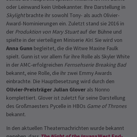
oder Leinwand kein Unbekannter. Ihre Darstellung in
Skylight
brachte ihr sowohl Tony- als auch Olivier-
Award-Nominierungen ein. Zuletzt stand sie 2016 in
der
Produktion von Mary Stuart
auf der Bühne und
spielte in der vierteiligen Miniserie
Kiri
. Sie wird von
Anna Gunn
begleitet, die die Witwe Maxine Faulk
spielt. Gunn ist vor allem für ihre Rolle als Skyler White
in der AMC-erfolgreichen
Fernsehserie Breaking Bad
bekannt, eine Rolle, die ihr zwei Emmy Awards
einbrachte. Die Hauptbesetzung wird durch den
Olivier-Preisträger Julian Glover
als Nonno
komplettiert. Glover ist zuletzt für seine Darstellung
des Großmaesters Pycelle in HBOs
Game of Thrones
bekannt.
In den aktuellen Theaternachrichten wurde bekannt
gegeben, dass
The Night of the Iguana
West End-