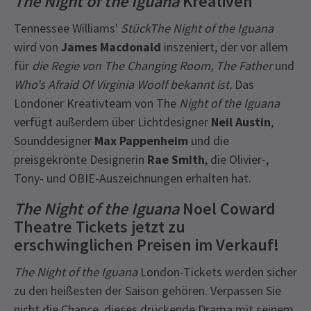
The Night of the Iguana
Kreativen
Tennessee Williams'
StückThe Night of the Iguana
wird von
James Macdonald
inszeniert, der vor allem
für
die Regie von The Changing Room, The Father
und
Who's Afraid Of Virginia Woolf bekannt ist.
Das
Londoner Kreativteam von The
Night of the Iguana
verfügt außerdem über Lichtdesigner
Neil Austin
,
Sounddesigner
Max Pappenheim
und die
preisgekrönte Designerin
Rae Smith
, die Olivier-,
Tony- und OBIE-Auszeichnungen erhalten hat.
The Night of the Iguana
Noel Coward
Theatre Tickets jetzt zu
erschwinglichen Preisen im Verkauf!
The Night of the Iguana
London-Tickets werden sicher
zu den heißesten der Saison gehören. Verpassen Sie
nicht die Chance, dieses drückende Drama mit seinem