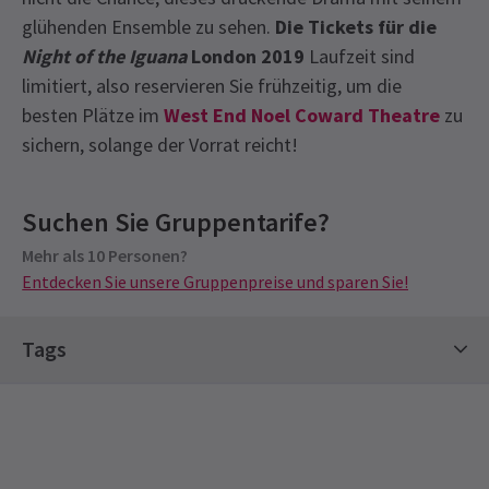
glühenden Ensemble zu sehen.
Die Tickets für die
Night of the Iguana
London 2019
Laufzeit sind
limitiert, also reservieren Sie frühzeitig, um die
besten Plätze im
West End Noel Coward Theatre
zu
sichern, solange der Vorrat reicht!
Recent Reviews
Latest
The Night of the Iguana
News
4.2
Suchen Sie Gruppentarife?
Gruppenpreise
244
reviews
Mehr als 10 Personen?
Sonderpreise für Gruppen ab 10 Personen
A K, Surrey
30. September
Entdecken Sie unsere Gruppenpreise und sparen Sie!
Entdecken Sie unsere Gruppenpreise und sparen Sie!
Sehr intensives Stück – gut gespielt und geliefert!
Tags
See all
10
Giselle Sargeant
30. September
Mir hat das Stück wirklich gefallen, ich fand die Besetzung
Klassikerkarten
Theaterkarten
wirklich gut.
Limitierte Laufzeit-Tickets
Lenny Roedel
30. September